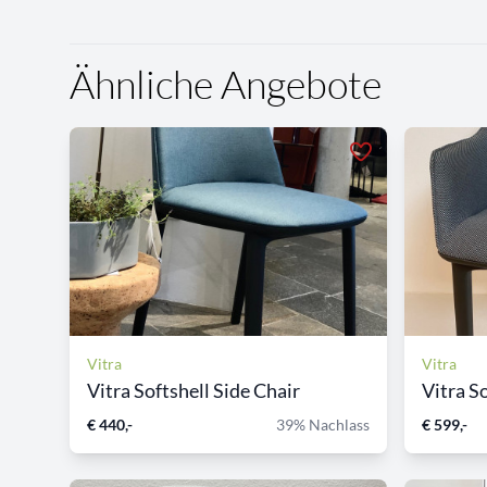
Ähnliche Angebote
Vitra
Vitra
Vitra Softshell Side Chair
Vitra So
€ 440,-
39% Nachlass
€ 599,-