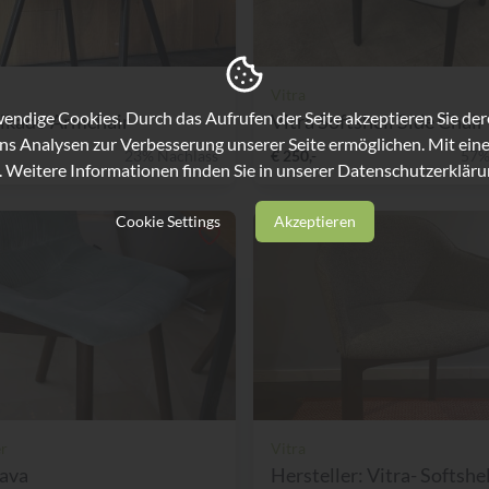
Vitra
ndige Cookies. Durch das Aufrufen der Seite akzeptieren Sie de
ikado Armchair
Vitra Softshell Side Chair
ns Analysen zur Verbesserung unserer Seite ermöglichen. Mit eine
23% Nachlass
€ 250,-
57%
. Weitere Informationen finden Sie in unserer
Datenschutzerkläru
Cookie Settings
Akzeptieren
er
Vitra
Nava
Hersteller: Vitra- Softshel.