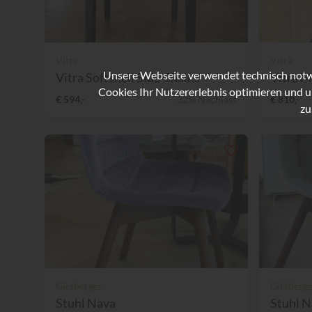
Vitra
Vitra
Unsere Webseite verwendet technisch notwe
Vitra Softshell Side Chair...
Vitra M
Cookies Ihr Nutzererlebnis optimieren und u
€ 594,-
32% Nachlass
€ 810,-
zu
Girsberger
Girsberg
Stuhl Nava
Stuhl 