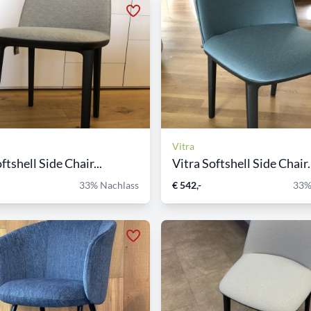
Vitra
ftshell Side Chair...
Vitra Softshell Side Chair..
33% Nachlass
€ 542,-
33%