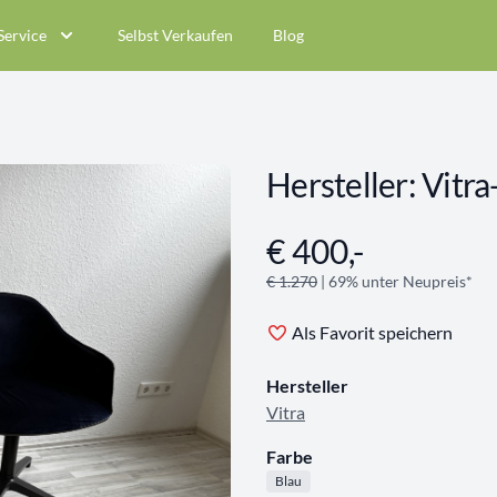
Service
Selbst Verkaufen
Blog
Hersteller: Vitra
€ 400,-
Angebotsinformationen
€ 1.270
| 69% unter Neupreis*
Als Favorit speichern
Hersteller
Vitra
Farbe
Blau