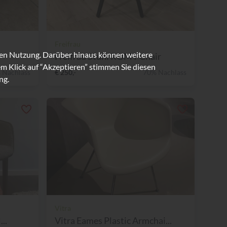
Freifrau
ren Nutzung. Darüber hinaus können weitere
Freifrau Stuhl ROMY Chair
m Klick auf “Akzeptieren” stimmen Sie diesen
 Nachlass
€ 250,-
70% Nachlass
ng.
Vitra
..
Vitra Eames Plastic Armchai...