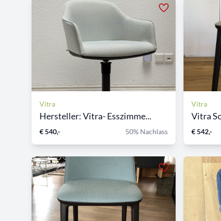
Vitra
Vitra
Hersteller: Vitra- Esszimme...
Vitra So
€ 540,-
50% Nachlass
€ 542,-