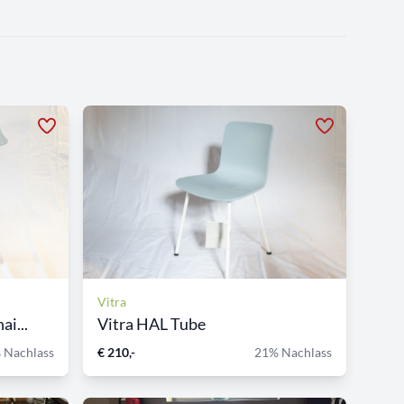
Vitra
ai...
Vitra HAL Tube
 Nachlass
€ 210,-
21% Nachlass