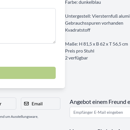
Farbe: dunkelblau
Untergestell: Viersternfuß alumi
Gebrauchsspuren vorhanden
Kvadratstoff
Maße: H 81,5 x B 62 x T 56,5 cm
Preis pro Stuhl
2 verfügbar
Angebot einem Freund 
r
Email
gend um Ausstellungsware,