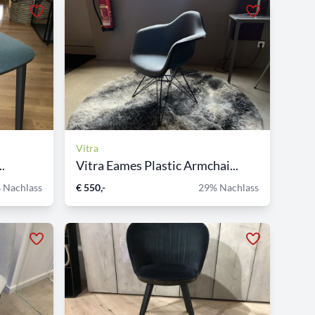
Vitra
.
Vitra Eames Plastic Armchai...
 Nachlass
€ 550,-
29% Nachlass