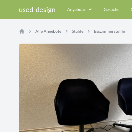
used-design
Angebote
Gesuche
Alle Angebote
Stühle
Esszimmerstühle
Home