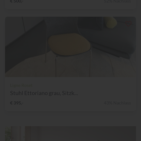
€ 500,-
52% Nachlass
Ligne Roset
Stuhl Ettoriano grau, Sitzk...
€ 395,-
43% Nachlass