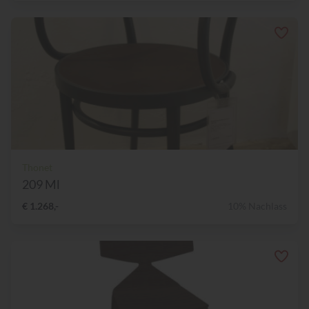
Thonet
209 Ml
€ 1.268,-
10% Nachlass