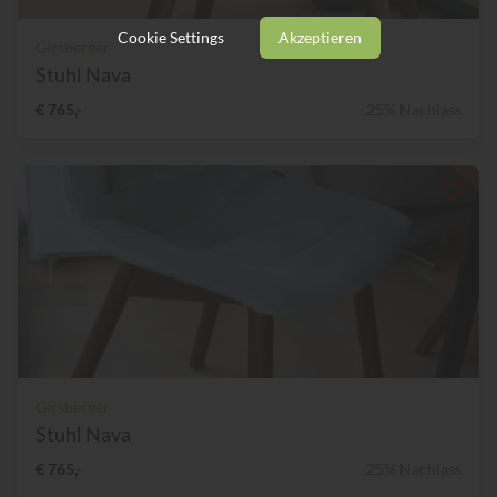
Cookie Settings
Akzeptieren
Girsberger
Stuhl Nava
€ 765,-
25% Nachlass
Girsberger
Stuhl Nava
€ 765,-
25% Nachlass