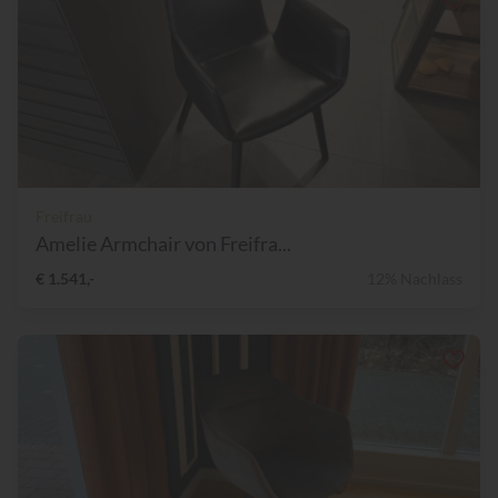
Freifrau
Amelie Armchair von Freifra...
€ 1.541,-
12% Nachlass