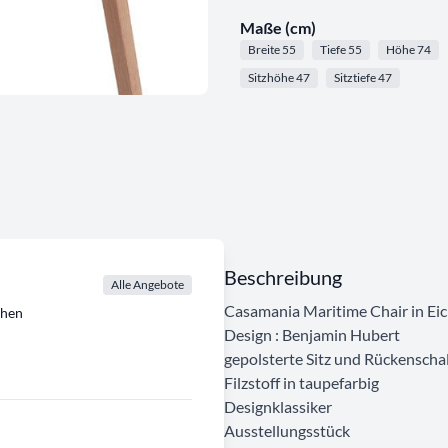
Maße (cm)
Breite 55
Tiefe 55
Höhe 74
Sitzhöhe 47
Sitztiefe 47
Beschreibung
Alle Angebote
Casamania Maritime Chair in Eic
chen
Design : Benjamin Hubert
gepolsterte Sitz und Rückenscha
Filzstoff in taupefarbig
Designklassiker
Ausstellungsstück