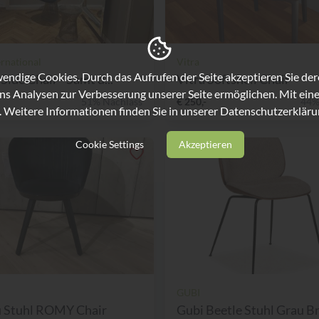
ernational
Vitra
ndige Cookies. Durch das Aufrufen der Seite akzeptieren Sie de
Side Chair - Samt d...
Vitra Softshell Chair
ns Analysen zur Verbesserung unserer Seite ermöglichen. Mit eine
51% Nachlass
€ 250,-
44%
. Weitere Informationen finden Sie in unserer
Datenschutzerkläru
Cookie Settings
Akzeptieren
GUBI
u Stuhl ROMY Chair
Gubi Beetle Stuhl Grau Br