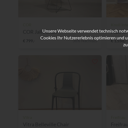
COR
Knoll Int
Unsere Webseite verwendet technisch notwe
COR Jalis Chair
Platner 
Cookies Ihr Nutzererlebnis optimieren und u
€ 799,-
36% Nachlass
€ 1.550,-
zu
Vitra
Freifrau
Vitra Belleville Chair
Freifra