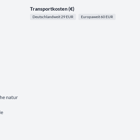
Transportkosten (€)
Deutschlandweit 29 EUR
Europaweit 60 EUR
he natur
le