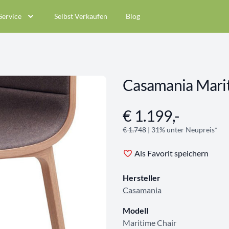
Service
Selbst Verkaufen
Blog
Casamania Mari
€ 1.199,-
Angebotsinformationen
€ 1.748
| 31% unter Neupreis*
Als Favorit speichern
Hersteller
Casamania
Modell
Maritime Chair