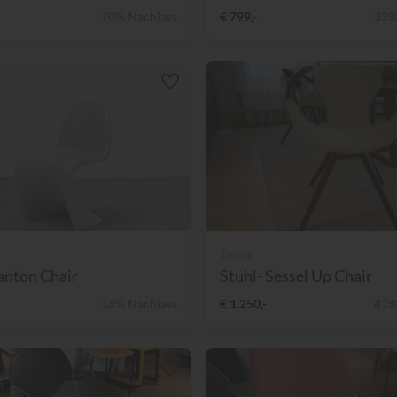
70% Nachlass
€ 799,-
33%
Tonon
anton Chair
Stuhl- Sessel Up Chair
18% Nachlass
€ 1.250,-
41%