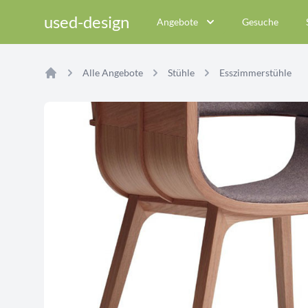
used-design
Angebote
Gesuche
Alle Angebote
Stühle
Esszimmerstühle
Home