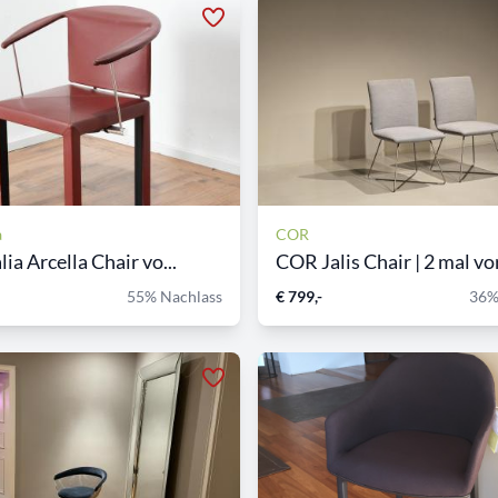
a
COR
ia Arcella Chair vo...
COR Jalis Chair | 2 mal vor
55% Nachlass
€ 799,-
36%