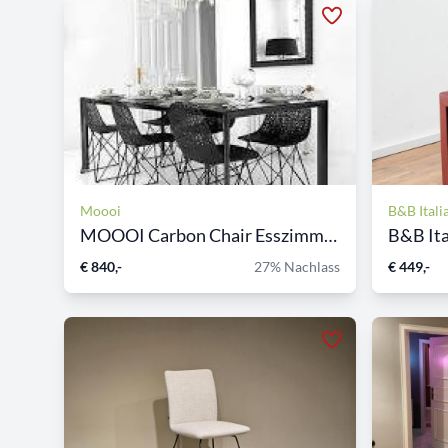
Moooi
B&B Itali
MOOOI Carbon Chair Esszimme...
B&B Ital
€ 840,-
27% Nachlass
€ 449,-