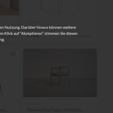
Classicon
ren Nutzung. Darüber hinaus können weitere
ClassiCon
m Klick auf “Akzeptieren” stimmen Sie diesen
 Nachlass
€ 1.555,-
20% Nachlass
ng.
Porada
au...
Porada Ella Chair | Armlehn...