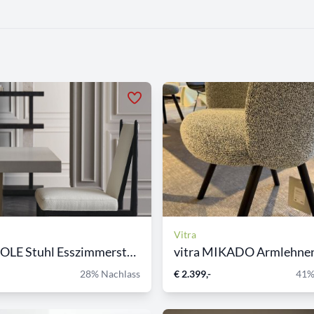
Vitra
CARACOLE Stuhl Esszimmerstu...
vitra MIKADO Armlehnens
28% Nachlass
€ 2.399,-
41%