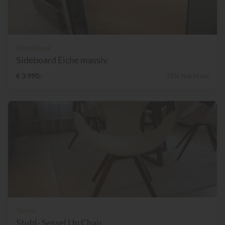
Scholtissek
Sideboard Eiche massiv
€ 3.990,-
33% Nachlass
Tonon
Stuhl- Sessel Up Chair