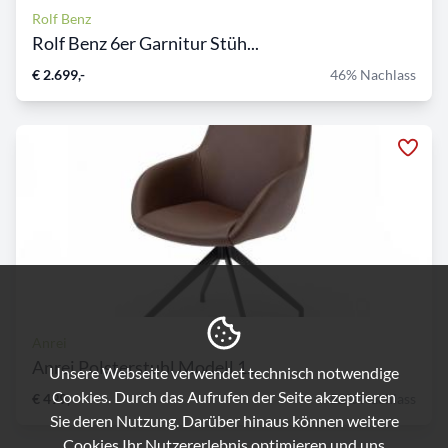
Rolf Benz
Rolf Benz 6er Garnitur Stüh...
€ 2.699,-
46% Nachlass
Anrei
Anrei Polsterstuhl Modell 1...
Unsere Webseite verwendet technisch notwendige
Cookies. Durch das Aufrufen der Seite akzeptieren
€ 499,-
52% Nachlass
Sie deren Nutzung. Darüber hinaus können weitere
Cookies Ihr Nutzererlebnis optimieren und uns