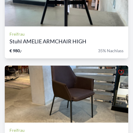
Freifrau
Stuhl AMELIE ARMCHAIR HIGH
€ 980,-
35% Nachlass
Freifrau