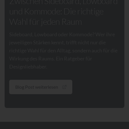
Zwischen Sideboard, Lowboard
und Kommode: Die richtige
Wahl für jeden Raum
Sideboard, Lowboard oder Kommode? Wer ihre
jeweiligen Stärken kennt, trifft nicht nur die
richtige Wahl für den Alltag, sondern auch für die
Wirkung des Raums. Ein Ratgeber für
Designliebhaber.
Blog Post weiterlesen
Footer