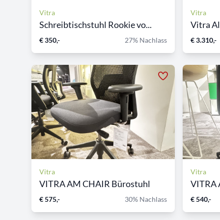
Vitra
Vitra
Schreibtischstuhl Rookie vo...
Vitra A
€ 350,-
27% Nachlass
€ 3.310,-
Vitra
Vitra
VITRA AM CHAIR Bürostuhl
VITRA 
€ 575,-
30% Nachlass
€ 540,-