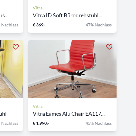
Vitra
s...
Vitra ID Soft Bürodrehstuhl...
 Nachlass
€ 369,-
47% Nachlass
Vitra
uhl
Vitra Eames Alu Chair EA117...
 Nachlass
€ 1.990,-
45% Nachlass