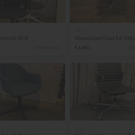
Vitra
ehstuhl ACX
Aluminium Chair EA 108 v
41% Nachlass
€ 1.850,-
25%
Vitra