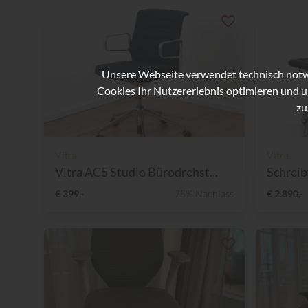
Unsere Webseite verwendet technisch notwe
Cookies Ihr Nutzererlebnis optimieren und u
zu
Vitra
Vitra
Vitra AC5 Studio Bürodrehst...
€ 399,-
75% Nachlass
€ 2.890,-