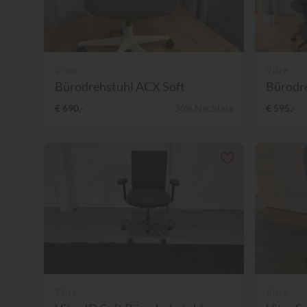
Vitra
Vitra
Bürodrehstuhl ACX Soft
Bürodr
€ 690,-
36% Nachlass
€ 595,-
Vitra
Vitra