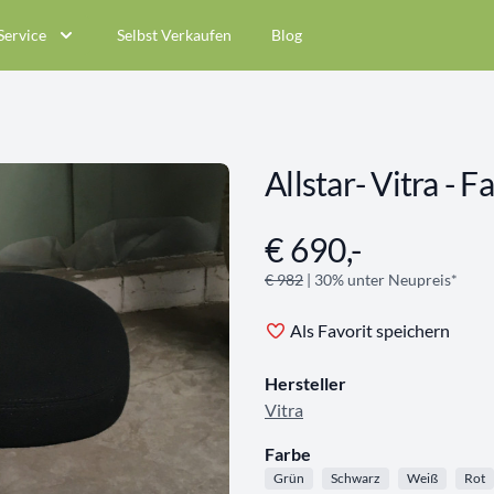
Service
Selbst Verkaufen
Blog
Allstar- Vitra - 
€ 690,-
Angebotsinformationen
€ 982
| 30% unter Neupreis*
Als Favorit speichern
Hersteller
Vitra
Farbe
Grün
Schwarz
Weiß
Rot