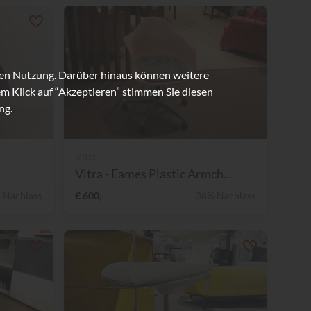
ren Nutzung. Darüber hinaus können weitere
m Klick auf “Akzeptieren” stimmen Sie diesen
ng.
Vitra
Vitra - Eames Plastic Armch...
 Nachlass
€ 600,-
36% Nachlass