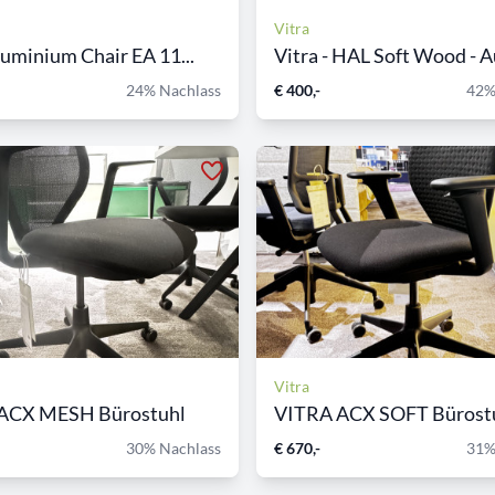
Vitra
luminium Chair EA 11...
Vitra - HAL Soft Wood - Au
24% Nachlass
€ 400,-
42%
Vitra
ACX MESH Bürostuhl
VITRA ACX SOFT Bürost
30% Nachlass
€ 670,-
31%