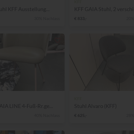
KFF
tuhl KFF Ausstellung...
KFF GAIA Stuhl, 2 verschie
30% Nachlass
€ 833,-
20%
KFF
AIA LINE 4-Fuß-Rr.ge...
Stuhl Alvaro (KFF)
40% Nachlass
€ 625,-
28%