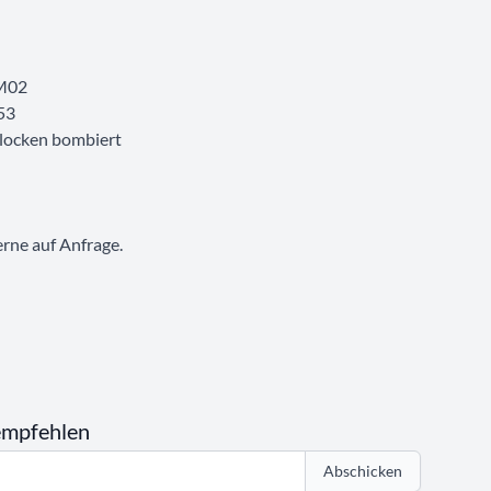
 M02
53
Flocken bombiert
erne auf Anfrage.
empfehlen
Abschicken