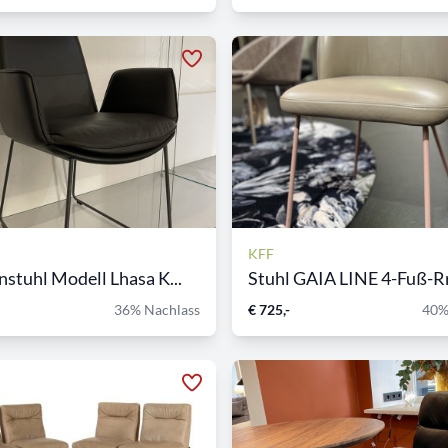
KFF
stuhl Modell Lhasa K...
Stuhl GAIA LINE 4-Fuß-Rr.
36% Nachlass
€ 725,-
40%