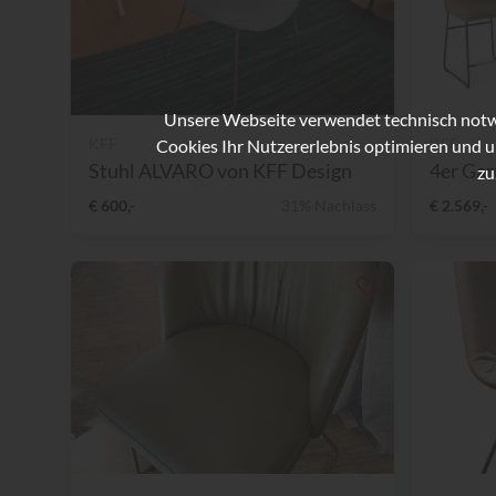
Unsere Webseite verwendet technisch notwe
KFF
KFF
Cookies Ihr Nutzererlebnis optimieren und u
Stuhl ALVARO von KFF Design
4er Gar
zu
€ 600,-
31% Nachlass
€ 2.569,-