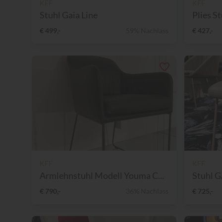
KFF
KFF
Stuhl Gaia Line
Plies S
€ 499,-
59% Nachlass
€ 427,-
KFF
KFF
Armlehnstuhl Modell Youma C...
Stuhl G
€ 790,-
36% Nachlass
€ 725,-