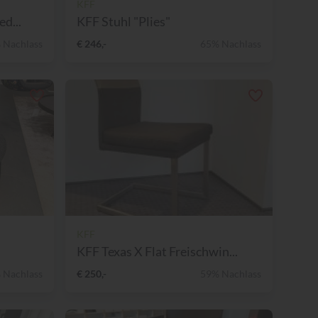
KFF
d...
KFF Stuhl "Plies"
 Nachlass
€ 246,-
65% Nachlass
KFF
KFF Texas X Flat Freischwin...
 Nachlass
€ 250,-
59% Nachlass