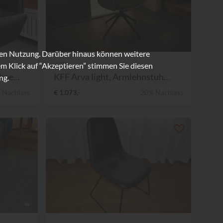
ren Nutzung. Darüber hinaus können weitere
KFF
m Klick auf “Akzeptieren” stimmen Sie diesen
ne...
KFF Arva light, Armlehnstuh...
ng.
 Nachlass
€ 1.073,-
20% Nachlass