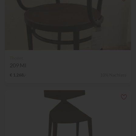
Thonet
209 Ml
€ 1.268,-
10% Nachlass