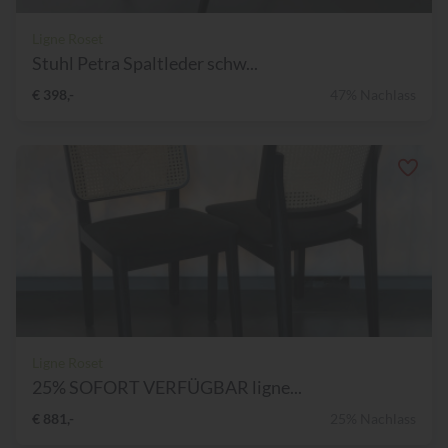
Ligne Roset
Stuhl Petra Spaltleder schw...
€ 398,-
47% Nachlass
Ligne Roset
25% SOFORT VERFÜGBAR ligne...
€ 881,-
25% Nachlass