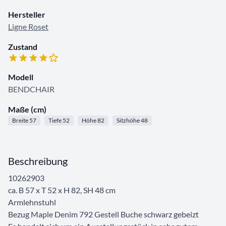
Hersteller
Ligne Roset
Zustand
Modell
BENDCHAIR
Maße (cm)
Breite 57
Tiefe 52
Höhe 82
Sitzhöhe 48
Beschreibung
10262903
ca. B 57 x T 52 x H 82, SH 48 cm
Armlehnstuhl
Bezug Maple Denim 792 Gestell Buche schwarz gebeizt