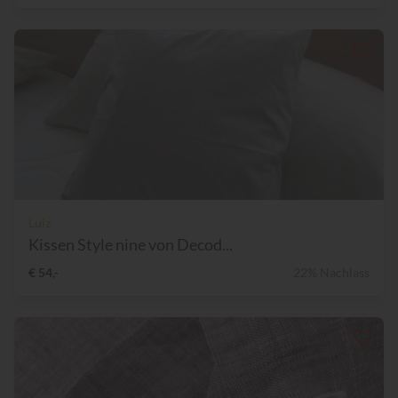
Luiz
Kissen Style nine von Decod...
€ 54,-
22% Nachlass