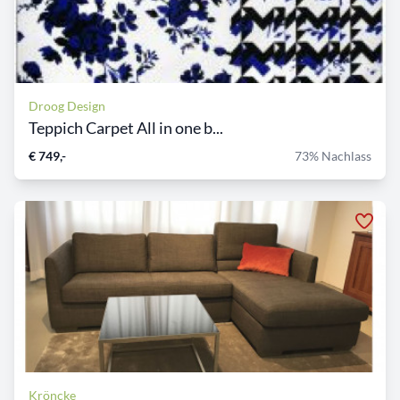
Droog Design
Teppich Carpet All in one b...
€ 749,-
73% Nachlass
Kröncke