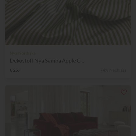
Nya Nordiska
Dekostoff Nya Samba Apple C...
€ 25,-
74% Nachlass