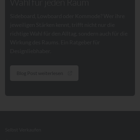
Wahl für jeden Raum
Sideboard, Lowboard oder Kommode? Wer ihre
jeweiligen Stärken kennt, trifft nicht nur die
richtige Wahl für den Alltag, sondern auch für die
Wirkung des Raums. Ein Ratgeber für
Designliebhaber.
Blog Post weiterlesen
Footer
Selbst Verkaufen