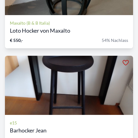
Maxalto (B & B Italia)
Loto Hocker von Maxalto
€ 550,-
54% Nachlass
e15
Barhocker Jean