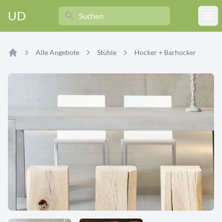
Search
UD
Ope
Alle Angebote
Stühle
Hocker + Barhocker
Home