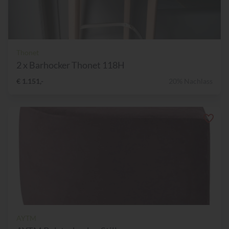
Thonet
2 x Barhocker Thonet 118H
€ 1.151,-
20% Nachlass
AYTM