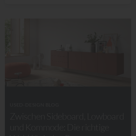
USED-DESIGN BLOG
Zwischen Sideboard, Lowboard
und Kommode: Die richtige