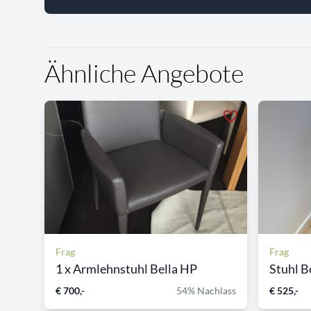
Ähnliche Angebote
Frag
Frag
1 x Armlehnstuhl Bella HP
Stuhl B
€ 700,-
54% Nachlass
€ 525,-