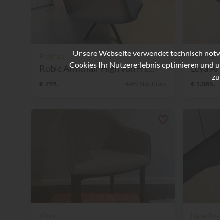
Unsere Webseite verwendet technisch notwe
Freifrau
Freifrau
Cookies Ihr Nutzererlebnis optimieren und u
Rubie Armchair High von Fre...
Leya Ar
zu
€ 799,-
44% Nachlass
€ 1.085,-
Vitra
Ligne Ros