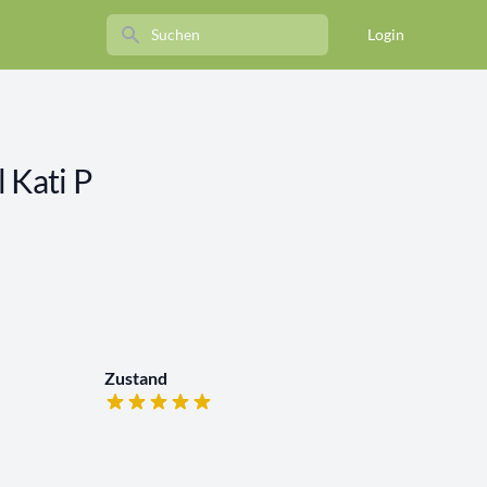
Search
Login
 Kati P
Zustand