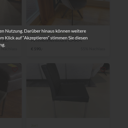
ren Nutzung. Darüber hinaus können weitere
Bielefelder Werkstätten
m Klick auf “Akzeptieren” stimmen Sie diesen
a...
Armlehnenstuhl CARA
ng.
 Nachlass
€ 590,-
55% Nachlass
Jori