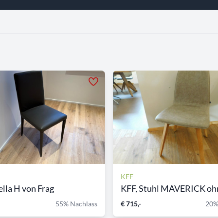
KFF
ella H von Frag
KFF, Stuhl MAVERICK ohne
55% Nachlass
€ 715,-
20%