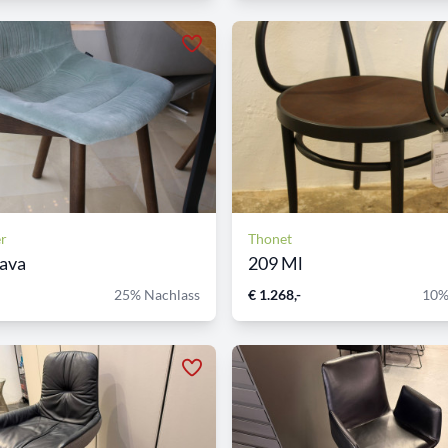
er
Thonet
Nava
209 Ml
25% Nachlass
€ 1.268,-
10%