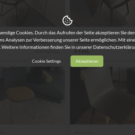
ndige Cookies. Durch das Aufrufen der Seite akzeptieren Sie de
Freifrau
ns Analysen zur Verbesserung unserer Seite ermöglichen. Mit eine
mchair Low von Freif...
Amelie Armchair von Freifr
. Weitere Informationen finden Sie in unserer
Datenschutzerkläru
10% Nachlass
€ 1.541,-
12%
Cookie Settings
Akzeptieren
et
B&B Italia