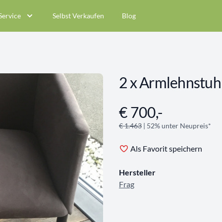
Service
Selbst Verkaufen
Blog
2 x Armlehnstuhl
€ 700,-
Angebotsinformationen
€ 1.463
| 52% unter Neupreis*
Als Favorit speichern
Hersteller
Frag