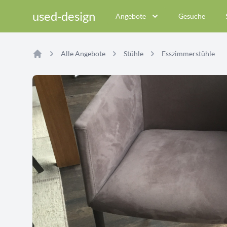
used-design
Angebote
Gesuche
Alle Angebote
Stühle
Esszimmerstühle
Home