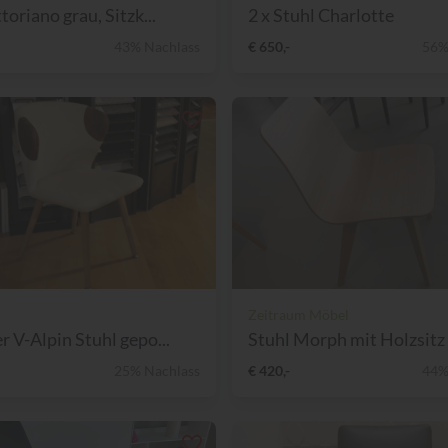
toriano grau, Sitzk...
2 x Stuhl Charlotte
43% Nachlass
€ 650,-
56%
Zeitraum Möbel
r V-Alpin Stuhl gepo...
Stuhl Morph mit Holzsitz 
25% Nachlass
€ 420,-
44%