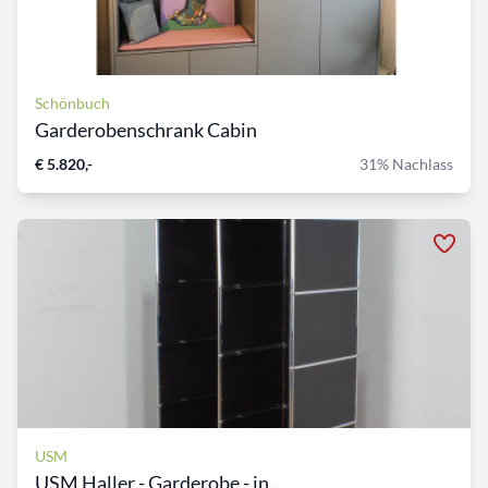
Schönbuch
Garderobenschrank Cabin
€ 5.820,-
31% Nachlass
USM
USM Haller - Garderobe - in...