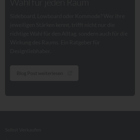
Wahl für jeden Raum
Sideboard, Lowboard oder Kommode? Wer ihre
jeweiligen Stärken kennt, trifft nicht nur die
richtige Wahl für den Alltag, sondern auch für die
Wirkung des Raums. Ein Ratgeber für
Designliebhaber.
Blog Post weiterlesen
Footer
Selbst Verkaufen