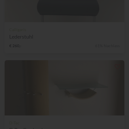
Calligaris
Lederstuhl
€ 260,-
61% Nachlass
D-Tec