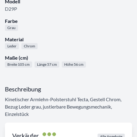
Modell
D29P
Farbe
Grau
Material
Leder
Chrom
Maße (cm)
Breite 105 cm
Länge 57 cm
Höhe 56 cm
Beschreibung
Kinetischer Armlehn-Polsterstuhl Tecta, Gestell Chrom,
Bezug Leder grau, justierbare Bewegungsmechanik,
Einzelstück
Verkäufer
Alle Angebote