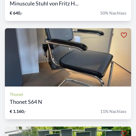
Minuscule Stuhl von Fritz H...
€ 640,-
50% Nachlass
Thonet
Thonet S64 N
€ 1.160,-
11% Nachlass