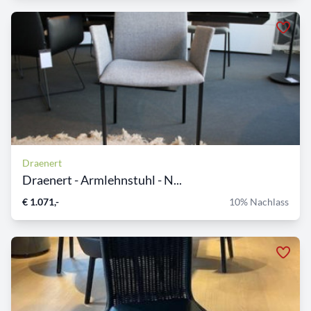
Draenert
Draenert - Armlehnstuhl - N...
€ 1.071,-
10% Nachlass