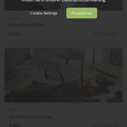
Cookie Settings
Akzeptieren
Vitra
Vitra Stool-Tool
€ 220,-
32% Nachlass
Tecta
Stuhl D9 von Tecta
€ 760,-
31% Nachlass