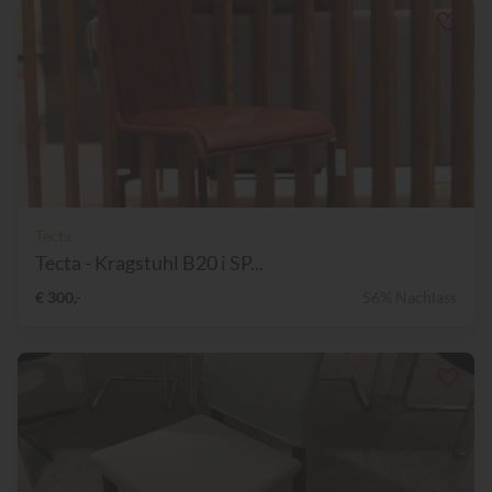
Tecta
Tecta - Kragstuhl B20 i SP...
€ 300,-
56% Nachlass