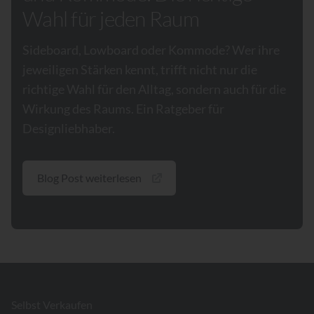
Wahl für jeden Raum
Sideboard, Lowboard oder Kommode? Wer ihre
jeweiligen Stärken kennt, trifft nicht nur die
richtige Wahl für den Alltag, sondern auch für die
Wirkung des Raums. Ein Ratgeber für
Designliebhaber.
Blog Post weiterlesen
Footer
Selbst Verkaufen