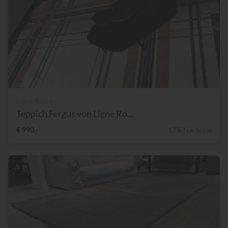
Ligne Roset
Teppich Fergus von Ligne Ro...
€ 990,-
17% Nachlass