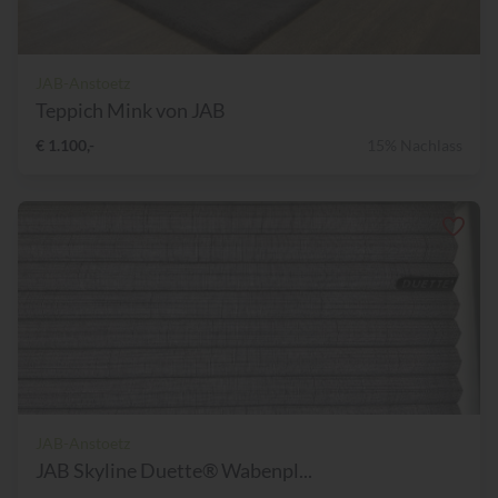
JAB-Anstoetz
Teppich Mink von JAB
€ 1.100,-
15% Nachlass
JAB-Anstoetz
JAB Skyline Duette® Wabenpl...