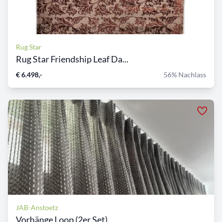
Rug Star
Rug Star Friendship Leaf Da...
€ 6.498,-
56% Nachlass
JAB-Anstoetz
Vorhänge Loop (2er Set)