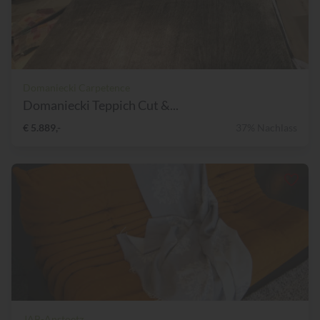
Domaniecki Carpetence
Domaniecki Teppich Cut &...
€ 5.889,-
37% Nachlass
JAB-Anstoetz