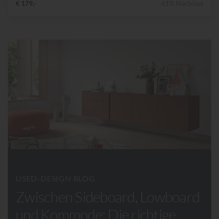
€ 179,-
61% Nachlass
USED-DESIGN BLOG
Zwischen Sideboard, Lowboard
und Kommode: Die richtige