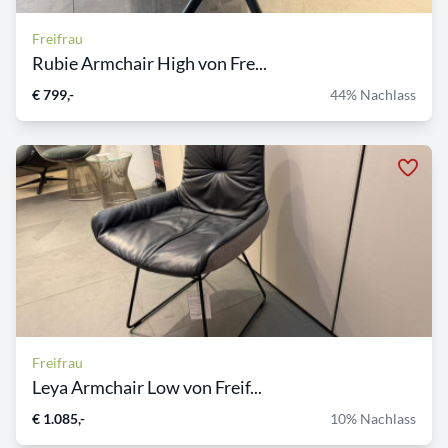
Freifrau
Rubie Armchair High von Fre...
€ 799,-
44% Nachlass
Freifrau
Leya Armchair Low von Freif...
€ 1.085,-
10% Nachlass