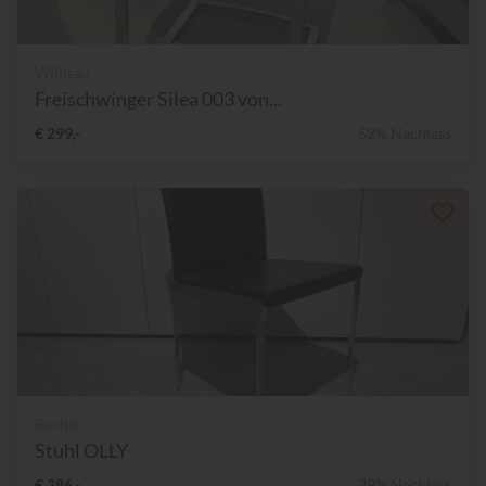
Willisau
Freischwinger Silea 003 von...
€ 299,-
52% Nachlass
Bacher
Stuhl OLLY
€ 386,-
39% Nachlass