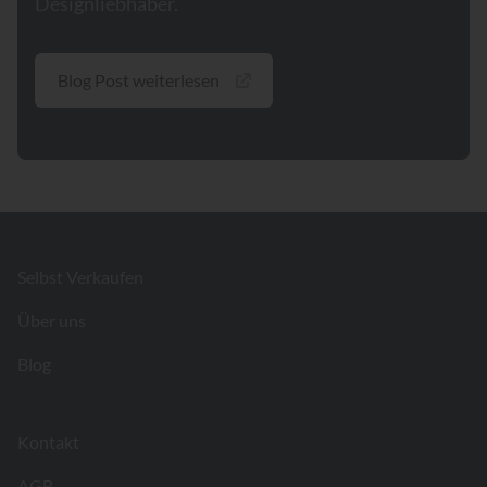
Designliebhaber.
Blog Post weiterlesen
Footer
Selbst Verkaufen
Über uns
Blog
Kontakt
AGB