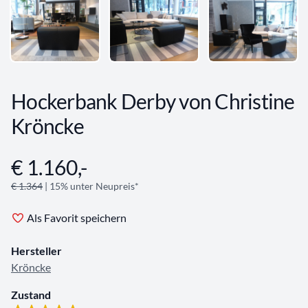
Hockerbank Derby von Christine
Kröncke
€ 1.160,-
Angebotsinformationen
€ 1.364
| 15% unter Neupreis*
Als Favorit speichern
Hersteller
Kröncke
Zustand