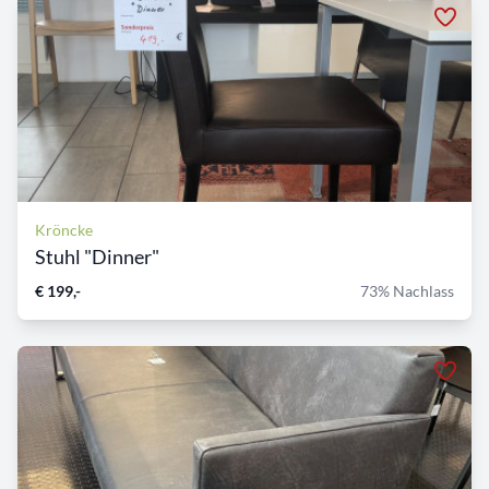
Kröncke
Stuhl "Dinner"
€ 199,-
73% Nachlass