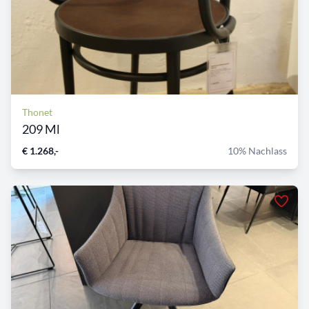
Thonet
209 Ml
€ 1.268,-
10% Nachlass