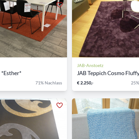
JAB-Anstoetz
 *Esther*
JAB Teppich Cosmo Fluffy, 
71% Nachlass
€ 2.250,-
25%