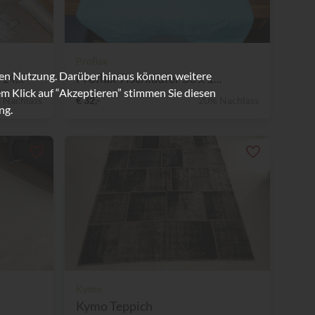
Proflax
ren Nutzung. Darüber hinaus können weitere
14...
Proflax Tischläufer 50 x 1...
m Klick auf “Akzeptieren” stimmen Sie diesen
 Nachlass
€ 32,-
20% Nachlass
ng.
Kymo
Kymo Teppich