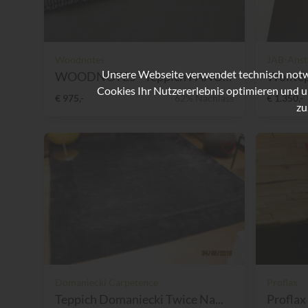
Woodnotes
JAB-Anst
Unsere Webseite verwendet technisch notwe
WOODNOTES - Teppich PANORAM...
Wolltep
Cookies Ihr Nutzererlebnis optimieren und u
€ 975,-
62% Nachlass
€ 1.350,-
zu
Domaniecki Carpetence
Proflax
Teppich Domaniecki Twice Na...
Proflax 