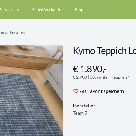
Service
Selbst Verkaufen
Blog
e u. Textilien
Kymo Teppich Lo
€ 1.890,-
Angebotsinformationen
€ 2.700
| 30% unter Neupreis*
Als Favorit speichern
Hersteller
Team 7