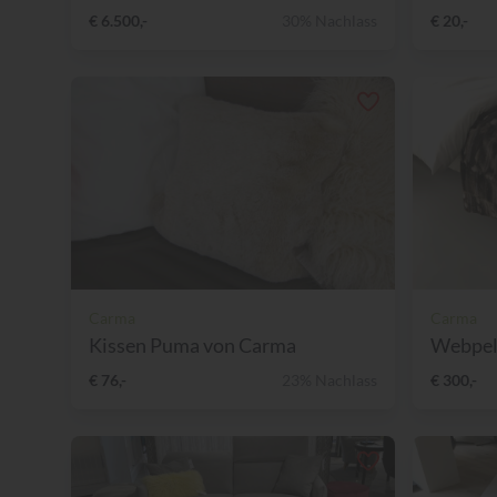
€ 6.500,-
30% Nachlass
€ 20,-
Carma
Carma
Kissen Puma von Carma
Webpelz
€ 76,-
23% Nachlass
€ 300,-