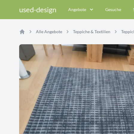
used-design
Angebote
Gesuche
Alle Angebote
Teppiche & Textilien
Teppich
Home