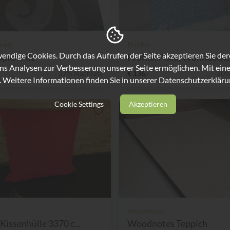
oetz
Proflax
ndige Cookies. Durch das Aufrufen der Seite akzeptieren Sie de
pich Filz
Proflax Plaid, Wohndecke 
ns Analysen zur Verbesserung unserer Seite ermöglichen. Mit eine
27% Nachlass
€ 136,-
20%
. Weitere Informationen finden Sie in unserer
Datenschutzerkläru
Cookie Settings
Akzeptieren
Woodnotes
Kissenhülle 3370 c...
Woodnotes Teppich