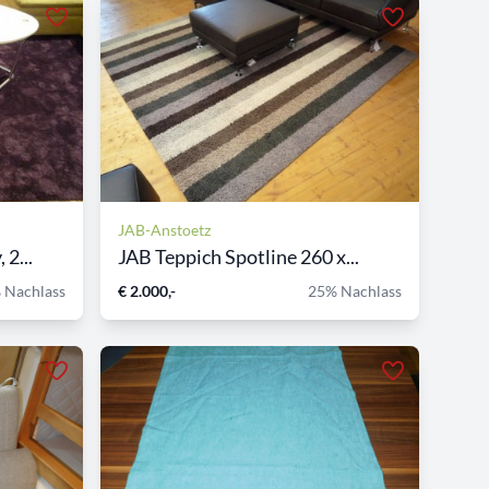
JAB-Anstoetz
2...
JAB Teppich Spotline 260 x...
 Nachlass
€ 2.000,-
25% Nachlass