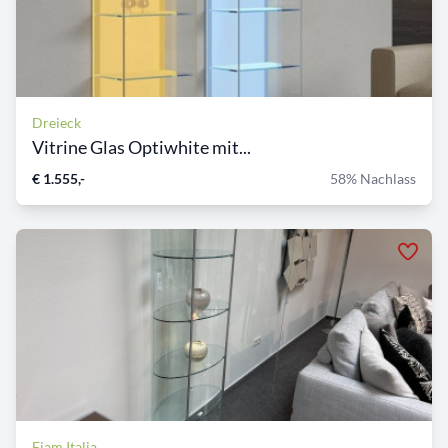
Dreieck
Vitrine Glas Optiwhite mit...
€ 1.555,-
58% Nachlass
Fiam Italia