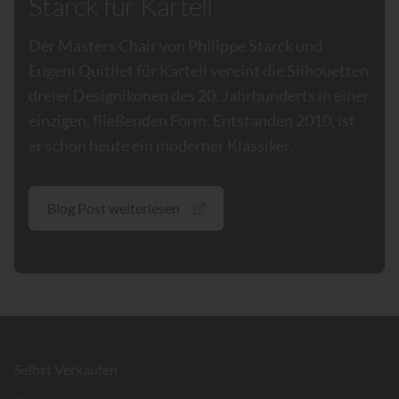
Starck für Kartell
Der Masters Chair von Philippe Starck und
Eugeni Quitllet für Kartell vereint die Silhouetten
dreier Designikonen des 20. Jahrhunderts in einer
einzigen, fließenden Form. Entstanden 2010, ist
er schon heute ein moderner Klassiker.
Blog Post weiterlesen
Footer
Selbst Verkaufen