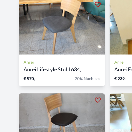
Anrei
Anrei
Anrei Lifestyle Stuhl 634,...
Anrei Fr
€ 570,-
20% Nachlass
€ 239,-