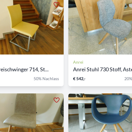
Anrei
eischwinger 714, St...
Anrei Stuhl 730 Stoff, Aste
50% Nachlass
€ 542,-
20%