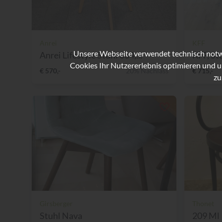
Anrei
KFF
Unsere Webseite verwendet technisch notwe
Anrei Lifestyle Stuhl 634,...
KFF, St
Cookies Ihr Nutzererlebnis optimieren und u
€ 570,-
20% Nachlass
€ 715,-
zu
Girsberger
Thonet
Stuhl Nava
209 Ml