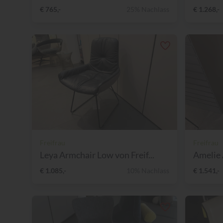
€ 765,-
25% Nachlass
€ 1.268,-
Freifrau
Freifrau
Leya Armchair Low von Freif...
Amelie 
€ 1.085,-
10% Nachlass
€ 1.541,-