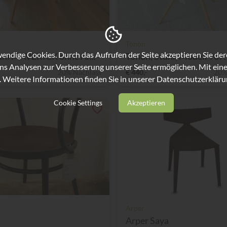
Tonon
ndige Cookies. Durch das Aufrufen der Seite akzeptieren Sie de
uhl MAVERICK ohne Ar...
Tonon, Stuhl, Modell 907.1
ns Analysen zur Verbesserung unserer Seite ermöglichen. Mit eine
20% Nachlass
€ 440,-
20%
. Weitere Informationen finden Sie in unserer
Datenschutzerkläru
Cookie Settings
Akzeptieren
Arper
Arper Saya