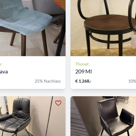
er
Thonet
Nava
209 Ml
25% Nachlass
€ 1.268,-
10%