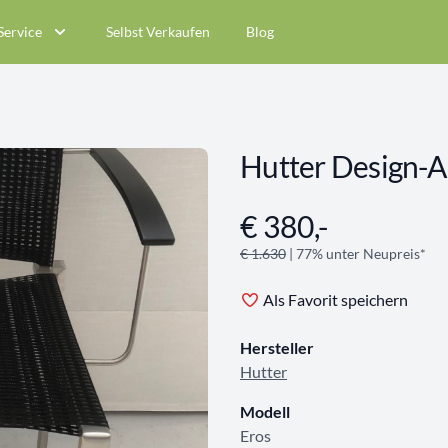
Service
Selbst Verkaufen
Blog
Hutter Design-
€ 380,-
Angebotsinformationen
€ 1.630
| 77% unter Neupreis*
Als Favorit speichern
Hersteller
Hutter
Modell
Eros