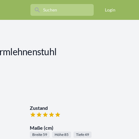
Search
Login
Armlehnenstuhl
Zustand
Maße (cm)
Breite 59
Höhe 85
Tiefe 49