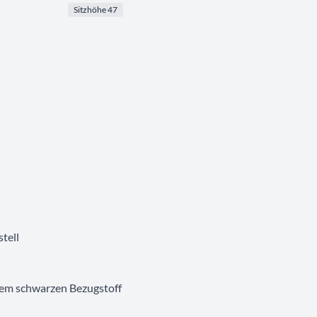
Sitzhöhe 47
tell
tem schwarzen Bezugstoff