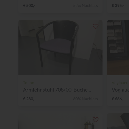
€ 500,-
52% Nachlass
€ 395,-
Tonon
Voglauer
Armlehnstuhl 708/00, Buche...
Voglaue
€ 280,-
60% Nachlass
€ 666,-