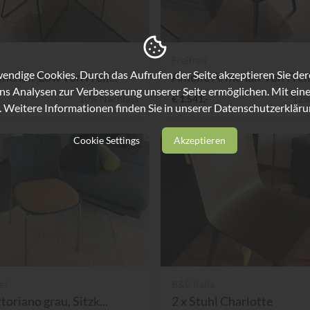
Freifrau
ndige Cookies. Durch das Aufrufen der Seite akzeptieren Sie de
mchair Low von Freif...
Amelie Armchair von Freifr
ns Analysen zur Verbesserung unserer Seite ermöglichen. Mit eine
10% Nachlass
€ 1.541,-
12%
. Weitere Informationen finden Sie in unserer
Datenschutzerkläru
Cookie Settings
Akzeptieren
et
B&B Italia
toriano grau, Sitzk...
2 x Stuhl Charlotte