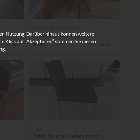
Bielefelder Werkstätten
ren Nutzung. Darüber hinaus können weitere
a...
Armlehnenstuhl CARA
m Klick auf “Akzeptieren” stimmen Sie diesen
 Nachlass
€ 590,-
55% Nachlass
ng.
Jori
Stuhl Singolo, Leder schwar...