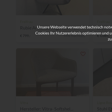
Freifrau
Freifrau
Unsere Webseite verwendet technisch notwe
Rubie Armchair High von Fre...
Leya Ar
Cookies Ihr Nutzererlebnis optimieren und u
€ 799,-
44% Nachlass
€ 1.085,-
zu
Vitra
Ligne Ros
Hersteller: Vitra- Softshel...
Stuhl Et