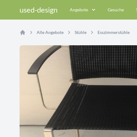
used-design
Angebote
Gesuche
Alle Angebote
Stühle
Esszimmerstühle
Home