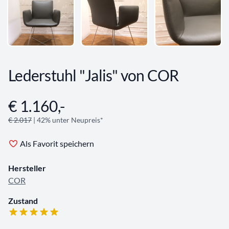
Lederstuhl "Jalis" von COR
€ 1.160,-
Angebotsinformationen
€ 2.017
| 42% unter Neupreis*
Als Favorit speichern
Hersteller
COR
Zustand