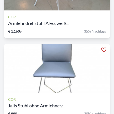
COR
Armlehndrehstuhl Alvo, weiß...
€ 1.160,-
35% Nachlass
COR
Jalis Stuhl ohne Armlehne v...
€ 990,-
30% Nachlass