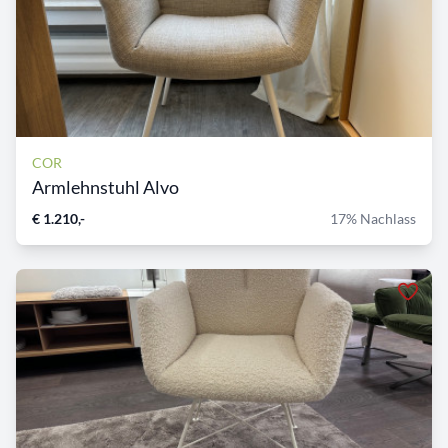
COR
Armlehnstuhl Alvo
€ 1.210,-
17% Nachlass