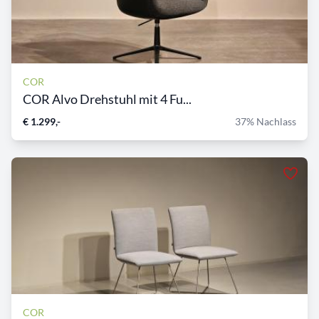
COR
COR Alvo Drehstuhl mit 4 Fu...
€ 1.299,-
37% Nachlass
COR