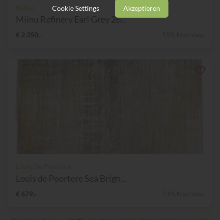
miinu
Cookie Settings
Akzeptieren
Miinu Refinery Earl Grey 26...
€ 2.350,-
55% Nachlass
Louis De Poortere
Louis de Poortere Sea Brigh...
€ 679,-
51% Nachlass