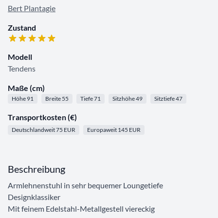
Bert Plantagie
Zustand
Modell
Tendens
Maße (cm)
Höhe 91
Breite 55
Tiefe 71
Sitzhöhe 49
Sitztiefe 47
Transportkosten (€)
Deutschlandweit 75 EUR
Europaweit 145 EUR
Beschreibung
Armlehnenstuhl in sehr bequemer Loungetiefe
Designklassiker
Mit feinem Edelstahl-Metallgestell viereckig