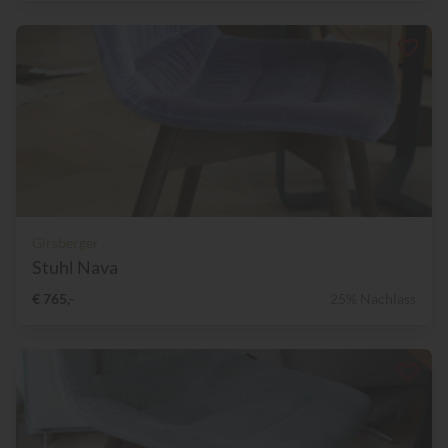
Girsberger
Stuhl Nava
€ 765,-
25% Nachlass