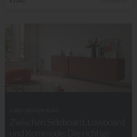
€ 1.541,-
12% Nachlass
USED-DESIGN BLOG
Zwischen Sideboard, Lowboard
und Kommode: Die richtige