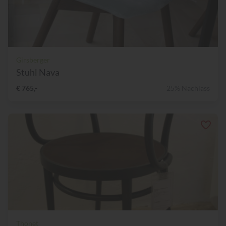
Girsberger
Stuhl Nava
€ 765,-
25% Nachlass
Thonet