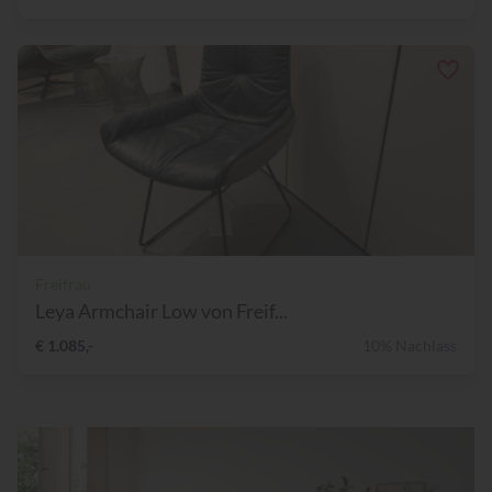
Freifrau
Leya Armchair Low von Freif...
€ 1.085,-
10% Nachlass