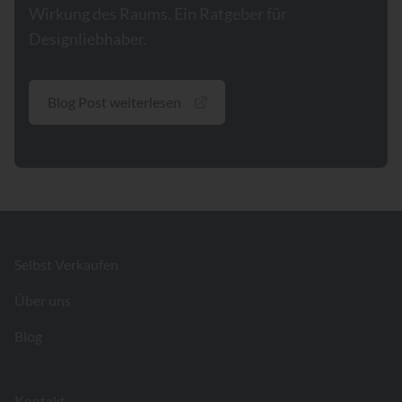
Wirkung des Raums. Ein Ratgeber für
Designliebhaber.
Blog Post weiterlesen
Footer
Selbst Verkaufen
Über uns
Blog
Kontakt