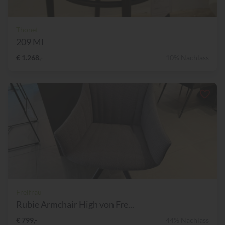
Thonet
209 Ml
€ 1.268,-
10% Nachlass
Freifrau
Rubie Armchair High von Fre...
€ 799,-
44% Nachlass