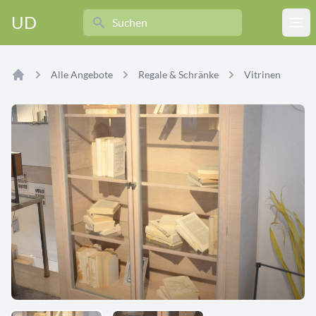
Search
UD
Ope
Alle Angebote
Regale & Schränke
Vitrinen
Home