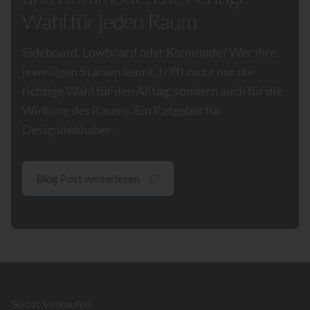
Wahl für jeden Raum
Sideboard, Lowboard oder Kommode? Wer ihre
jeweiligen Stärken kennt, trifft nicht nur die
richtige Wahl für den Alltag, sondern auch für die
Wirkung des Raums. Ein Ratgeber für
Designliebhaber.
Blog Post weiterlesen
Footer
Selbst Verkaufen