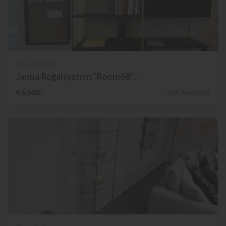
Janua Möbel
Janua Regalsystem "Room68"...
€ 6.500,-
30% Nachlass