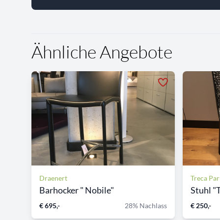
Ähnliche Angebote
Draenert
Treca Par
Barhocker " Nobile"
Stuhl "
€ 695,-
28% Nachlass
€ 250,-