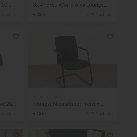
10...
8x Andreu World Alya Lounge...
 Nachlass
€ 238,-
77% Nachlass
König & Neurath
Drehstuhl Modus Executive 281/91
König & Neurath Jet Freisch...
 Nachlass
€ 139,-
67% Nachlass