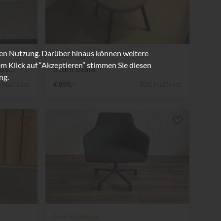
ren Nutzung. Darüber hinaus können weitere
Girsberger
m Klick auf “Akzeptieren” stimmen Sie diesen
s...
Stuhl Biala
ng.
 Nachlass
€ 890,-
33% Nachlass
Andreu World