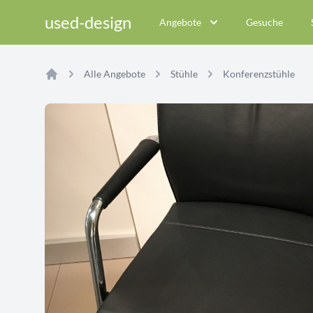
used-design
Angebote
Gesuche
Alle Angebote
Stühle
Konferenzstühle
Home