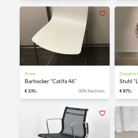
Arper
Dauphin
Barhocker "Catifa 46"
Stuhl "L
€ 235,-
30% Nachlass
€ 875,-