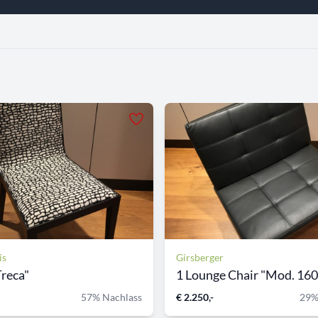
is
Girsberger
Treca"
1 Lounge Chair "Mod. 16
57% Nachlass
€ 2.250,-
29%