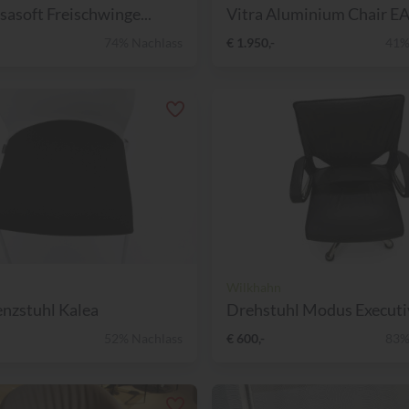
isasoft Freischwinge...
Vitra Aluminium Chair EA 
74% Nachlass
€ 1.950,-
41%
Wilkhahn
nzstuhl Kalea
52% Nachlass
€ 600,-
83%