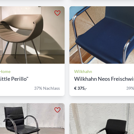
 Home
Wilkhahn
ittle Perillo"
Wilkhahn Neos Freischwin
37% Nachlass
€ 375,-
39%