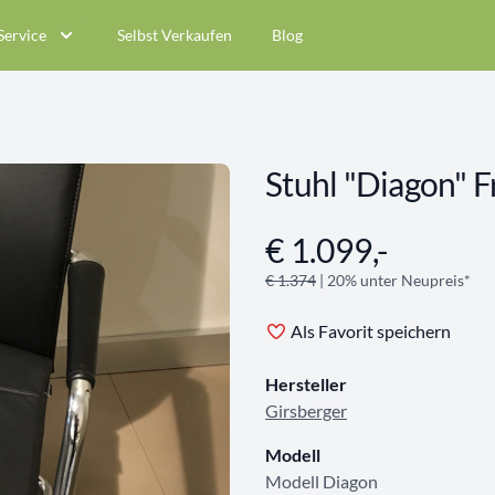
Service
Selbst Verkaufen
Blog
Stuhl "Diagon" 
€ 1.099,-
Angebotsinformationen
€ 1.374
| 20% unter Neupreis*
Als Favorit speichern
Hersteller
Girsberger
Modell
Modell Diagon