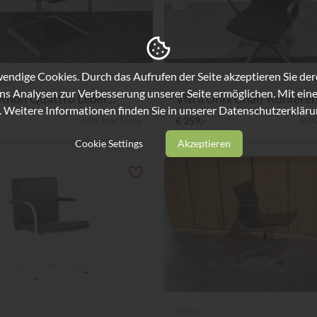
ndige Cookies. Durch das Aufrufen der Seite akzeptieren Sie de
oll
Vitra
ns Analysen zur Verbesserung unserer Seite ermöglichen. Mit eine
Knoll Quattro Leder...
Vitra Unix Chair Konferenz
. Weitere Informationen finden Sie in unserer
Datenschutzerkläru
64% Nachlass
€ 359,-
60%
Cookie Settings
Akzeptieren
Vitra