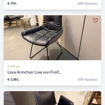
€ 799,-
44% Nachlass
Freifrau
Leya Armchair Low von Freif...
€ 1.085,-
10% Nachlass