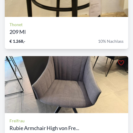
Thonet
209 Ml
€ 1.268,-
10% Nachlass
Freifrau
Rubie Armchair High von Fre...