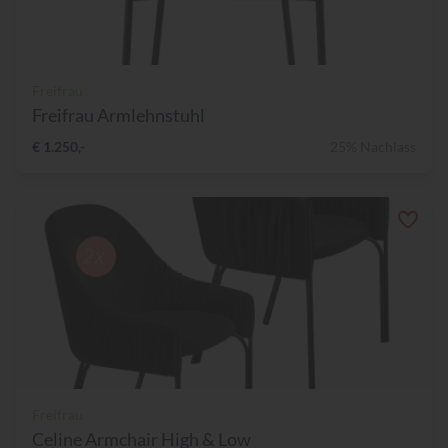
Freifrau
Freifrau Armlehnstuhl
€ 1.250,-
25% Nachlass
Freifrau
Celine Armchair High & Low