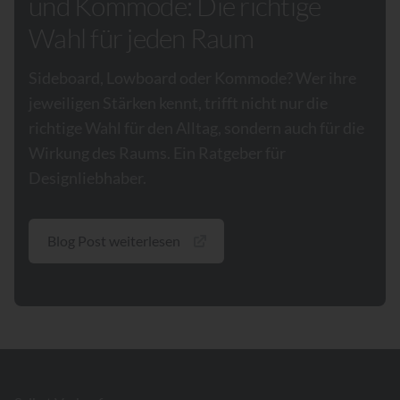
und Kommode: Die richtige
Wahl für jeden Raum
Sideboard, Lowboard oder Kommode? Wer ihre
jeweiligen Stärken kennt, trifft nicht nur die
richtige Wahl für den Alltag, sondern auch für die
Wirkung des Raums. Ein Ratgeber für
Designliebhaber.
Blog Post weiterlesen
Footer