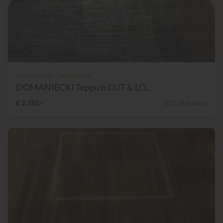
Domaniecki Carpetence
DOMANIECKI Teppich CUT & LO...
€ 2.750,-
51% Nachlass