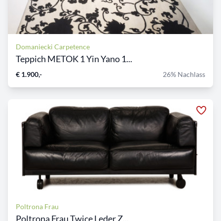
Domaniecki Carpetence
Teppich METOK 1 Yin Yano 1...
€ 1.900,-
26% Nachlass
Poltrona Frau
Poltrona Frau Twice Leder Z...