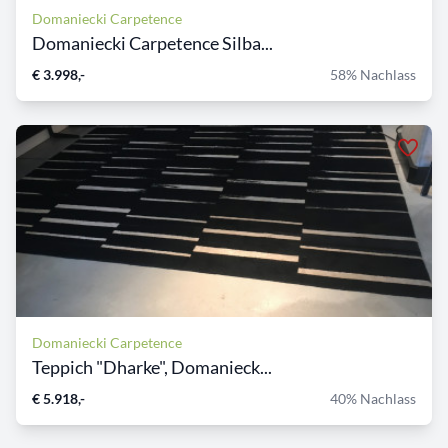
Domaniecki Carpetence
Domaniecki Carpetence Silba...
€ 3.998,-
58% Nachlass
Domaniecki Carpetence
Teppich "Dharke", Domanieck...
€ 5.918,-
40% Nachlass