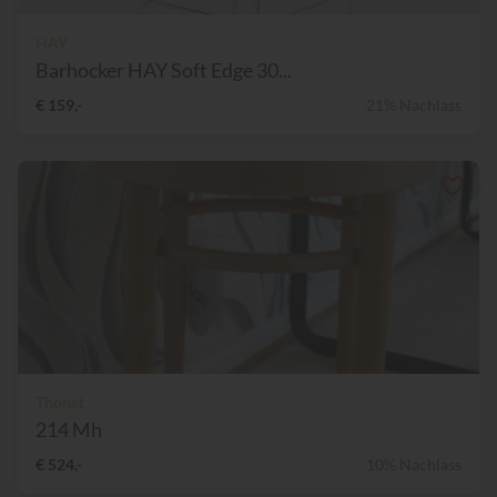
HAY
Barhocker HAY Soft Edge 30...
€ 159,-
21% Nachlass
Thonet
214 Mh
€ 524,-
10% Nachlass