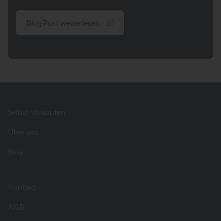
Blog Post weiterlesen
Footer
Selbst Verkaufen
Über uns
Blog
Kontakt
AGB