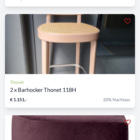
Thonet
2 x Barhocker Thonet 118H
€ 1.151,-
20% Nachlass