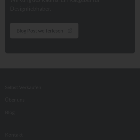
Designliebhaber.
Blog Post weiterlesen
Footer
Selbst Verkaufen
Über uns
Blog
Kontakt