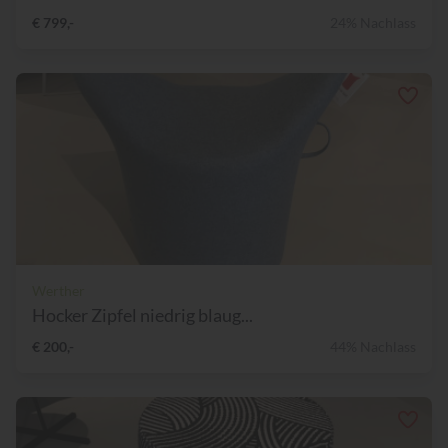
€ 799,-
24% Nachlass
Werther
Hocker Zipfel niedrig blaug...
€ 200,-
44% Nachlass