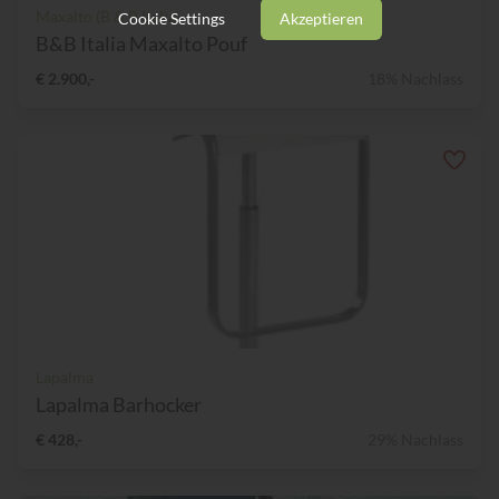
Maxalto (B & B Italia)
Cookie Settings
Akzeptieren
B&B Italia Maxalto Pouf
€ 2.900,-
18% Nachlass
Lapalma
Lapalma Barhocker
€ 428,-
29% Nachlass