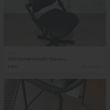
HAG
HAG Bürodrehstuhl / Kassens...
€ 469,-
28% Nachlass