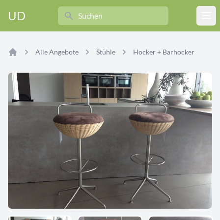
Search
UD
Ope
Alle Angebote
Stühle
Hocker + Barhocker
Home