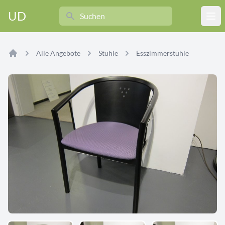
Search
UD
Ope
Alle Angebote
Stühle
Esszimmerstühle
Home