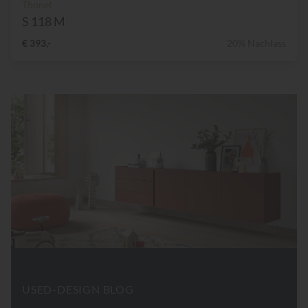
Thonet
S 118 M
€ 393,-
20% Nachlass
USED-DESIGN BLOG