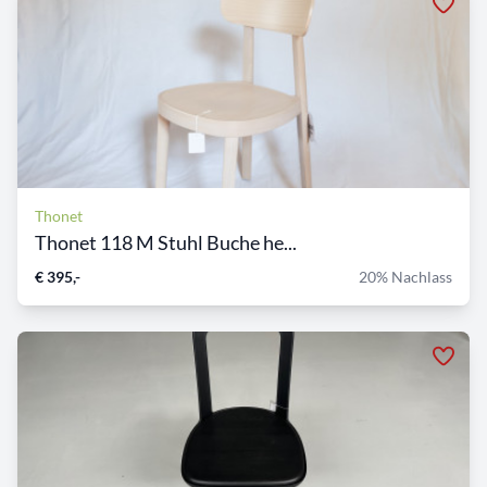
Thonet
Thonet 118 M Stuhl Buche he...
€ 395,-
20% Nachlass