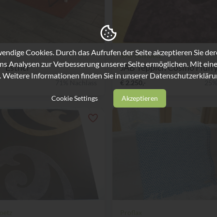
ndige Cookies. Durch das Aufrufen der Seite akzeptieren Sie de
JAB-Anstoetz
ns Analysen zur Verbesserung unserer Seite ermöglichen. Mit eine
 *Esther*
JAB Teppich Cosmo Fluffy, 
. Weitere Informationen finden Sie in unserer
Datenschutzerkläru
71% Nachlass
€ 2.250,-
25%
Cookie Settings
Akzeptieren
oetz
Proflax