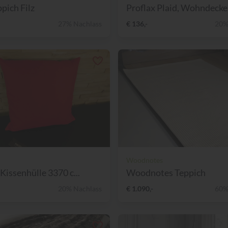
pich Filz
Proflax Plaid, Wohndecke 
27% Nachlass
€ 136,-
20%
Woodnotes
Kissenhülle 3370 c...
Woodnotes Teppich
20% Nachlass
€ 1.090,-
60%