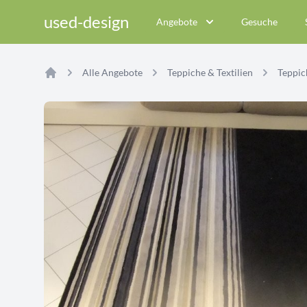
used-design
Angebote
Gesuche
Alle Angebote
Teppiche & Textilien
Teppich
Home