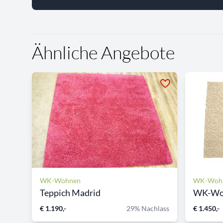
Ähnliche Angebote
WK-Wohnen
WK-Woh
Teppich Madrid
WK-Woh
€ 1.190,-
29% Nachlass
€ 1.450,-