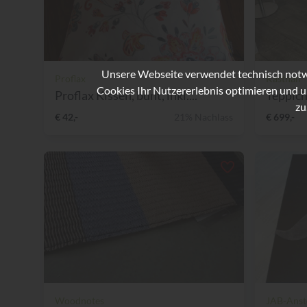
Unsere Webseite verwendet technisch notwe
Proflax
Kasthall
Cookies Ihr Nutzererlebnis optimieren und u
Proflax Kissen, bunt, inkl....
Teppich
zu
€ 42,-
21% Nachlass
€ 699,-
Woodnotes
JAB-Anst