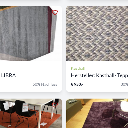
Kasthall
h LIBRA
Hersteller: Kasthall- Teppi
50% Nachlass
€ 950,-
30%