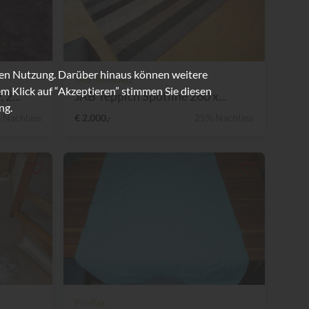
ren Nutzung. Darüber hinaus können weitere
JAB-Anstoetz
m Klick auf “Akzeptieren” stimmen Sie diesen
2...
JAB Teppich Spotline 260 x...
ng.
 Nachlass
€ 2.000,-
25% Nachlass
Proflax