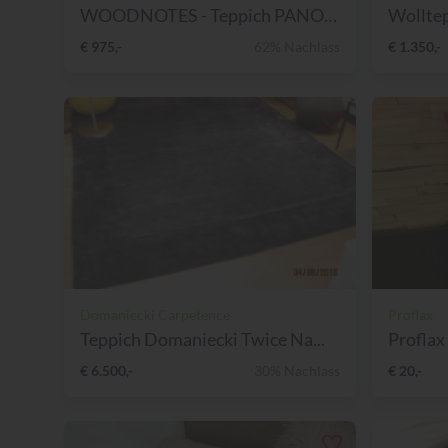
WOODNOTES - Teppich PANORAM...
Wolltep
€ 975,-
62% Nachlass
€ 1.350,-
Domaniecki Carpetence
Proflax
Teppich Domaniecki Twice Na...
Proflax 
€ 6.500,-
30% Nachlass
€ 20,-