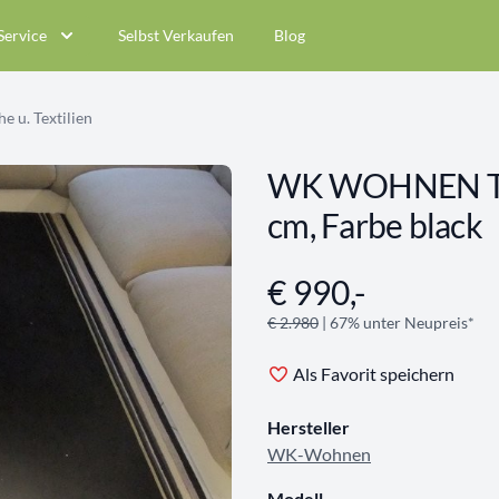
Service
Selbst Verkaufen
Blog
e u. Textilien
WK WOHNEN Tep
cm, Farbe black
€ 990,-
Angebotsinformationen
€ 2.980
| 67% unter Neupreis*
Als Favorit speichern
Hersteller
WK-Wohnen
Modell