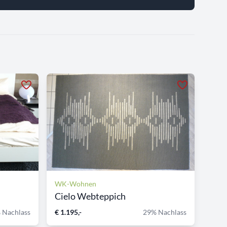
WK-Wohnen
Cielo Webteppich
 Nachlass
€ 1.195,-
29% Nachlass