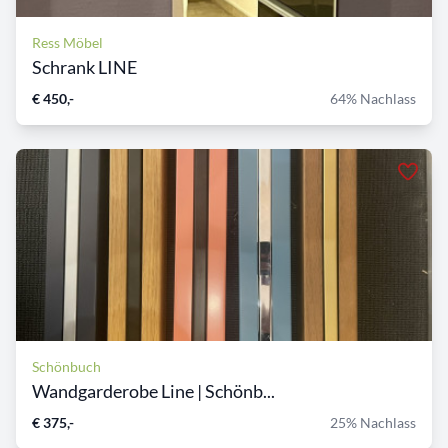
Ress Möbel
Schrank LINE
€ 450,-
64% Nachlass
Schönbuch
Wandgarderobe Line | Schönb...
€ 375,-
25% Nachlass