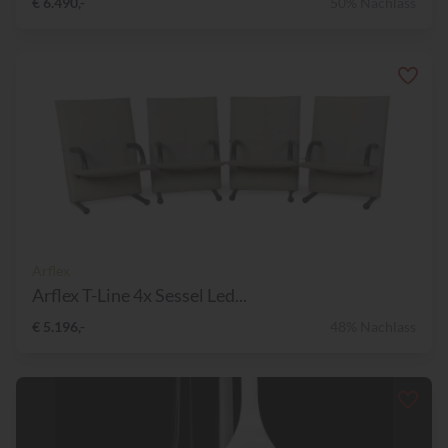
€ 6.490,-
50% Nachlass
Arflex
Arflex T-Line 4x Sessel Led...
€ 5.196,-
48% Nachlass