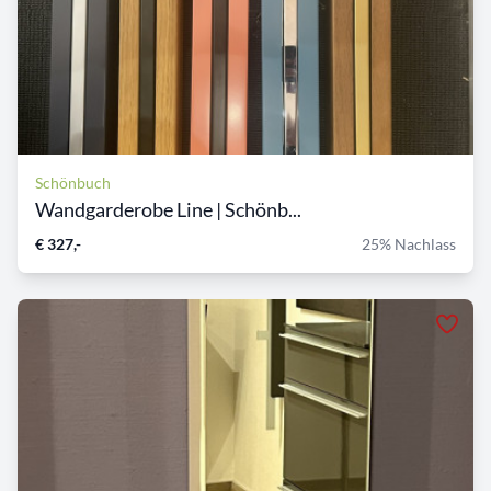
Schönbuch
Wandgarderobe Line | Schönb...
€ 327,-
25% Nachlass