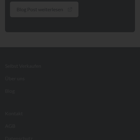
Blog Post weiterlesen
Footer
Selbst Verkaufen
Über uns
Blog
Kontakt
AGB
Datenschutz