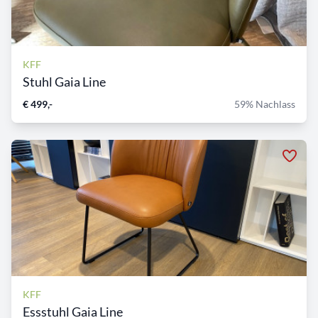
KFF
Stuhl Gaia Line
€ 499,-
59% Nachlass
KFF
Essstuhl Gaia Line