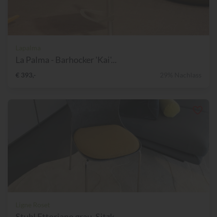
Lapalma
La Palma - Barhocker 'Kai'...
€ 393,-
29% Nachlass
Ligne Roset
Stuhl Ettoriano grau, Sitzk...