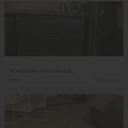
System 180
Modulküche - Modulare Küc...
€ 950,-
50% Nachlass