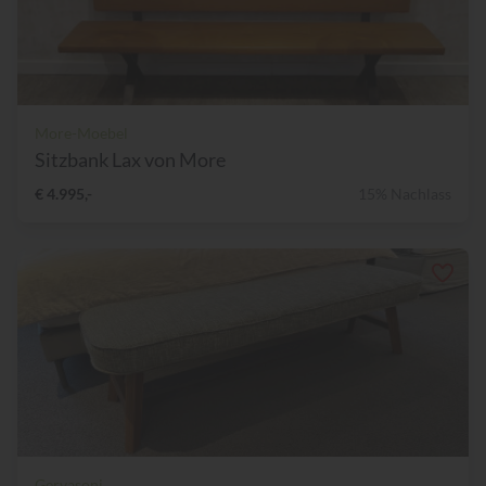
More-Moebel
Sitzbank Lax von More
€ 4.995,-
15% Nachlass
Gervasoni