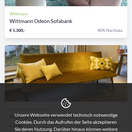
Wittmann
Wittmann Odeon Sofabank
€ 5.300,-
40% Nachlass
Bielefelder Werkstätten
Unsere Webseite verwendet technisch notwendige
Sitzbank Heaven von Bielefe...
Cookies. Durch das Aufrufen der Seite akzeptieren
€ 2.765,-
15% Nachlass
Sie deren Nutzung. Darüber hinaus können weitere