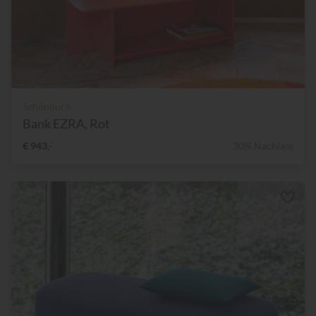
Schönbuch
Bank EZRA, Rot
€ 943,-
30% Nachlass