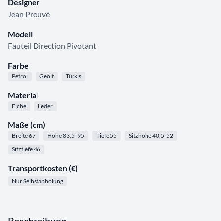
Designer
Jean Prouvé
Modell
Fauteil Direction Pivotant
Farbe
Petrol
Geölt
Türkis
Material
Eiche
Leder
Maße (cm)
Breite 67
Höhe 83,5- 95
Tiefe 55
Sitzhöhe 40,5-52
Sitztiefe 46
Transportkosten (€)
Nur Selbstabholung
Beschreibung