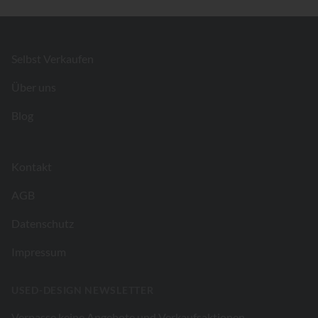
Footer
Selbst Verkaufen
Über uns
Blog
Kontakt
AGB
Datenschutz
Impressum
USED-DESIGN NEWSLETTER
Verpasse keine Angebote und Verkaufsaktionen