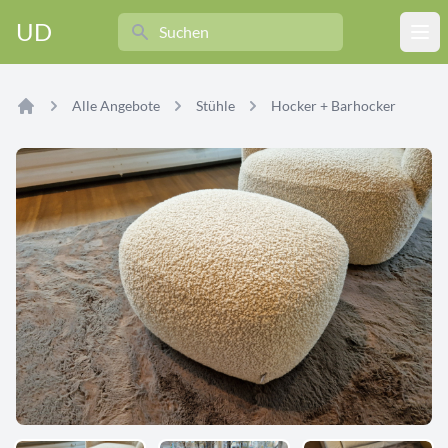
Search
UD
Ope
Alle Angebote
Stühle
Hocker + Barhocker
Home