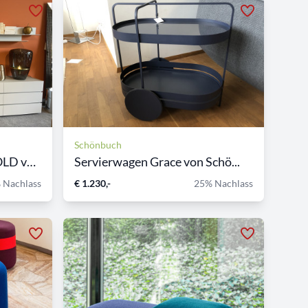
Schönbuch
TV-Modul JUST CUBE BOLD von...
Servierwagen Grace von Schö...
 Nachlass
€ 1.230,-
25% Nachlass