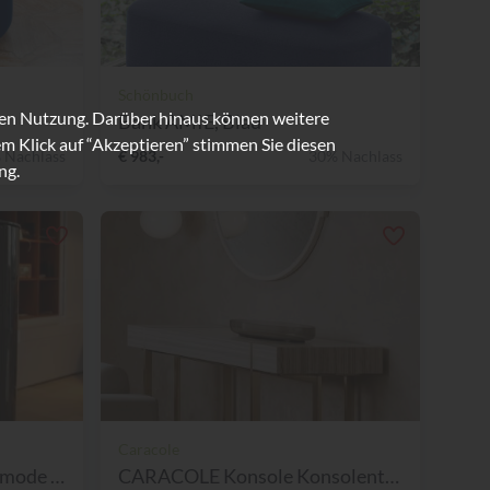
Schönbuch
ren Nutzung. Darüber hinaus können weitere
Bank AMIE, Blau
m Klick auf “Akzeptieren” stimmen Sie diesen
 Nachlass
€ 983,-
30% Nachlass
ng.
Caracole
SCHÖNBUCH -Rundkommode Cong...
CARACOLE Konsole Konsolenti...