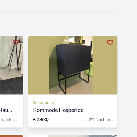
Schönbuch
au...
Kommode Hesperide
 Nachlass
€ 2.400,-
22% Nachlass