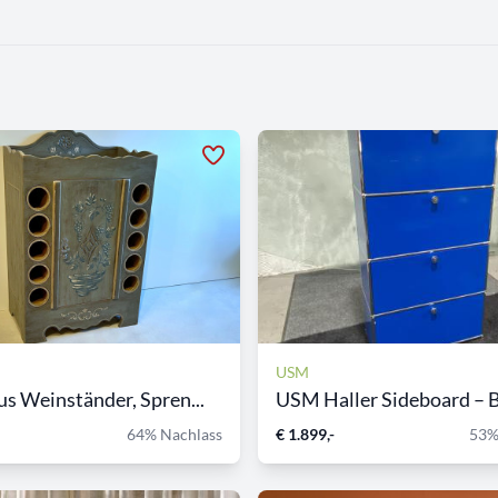
USM
s Weinständer, Spren...
USM Haller Sideboard – Bl
64% Nachlass
€ 1.899,-
53%