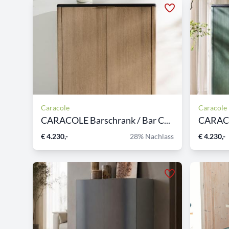
Caracole
Caracole
CARACOLE Barschrank / Bar C...
CARACOL
€ 4.230,-
28% Nachlass
€ 4.230,-