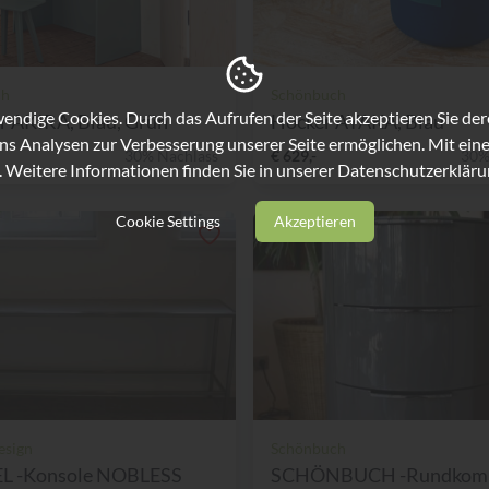
ch
Schönbuch
ndige Cookies. Durch das Aufrufen der Seite akzeptieren Sie de
r AKIRA, Blau, Grün
Hocker AYAKA, Blau
ns Analysen zur Verbesserung unserer Seite ermöglichen. Mit eine
30% Nachlass
€ 629,-
30%
. Weitere Informationen finden Sie in unserer
Datenschutzerkläru
Cookie Settings
Akzeptieren
esign
Schönbuch
 -Konsole NOBLESS