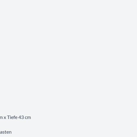
 x Tiefe 43 cm
kasten