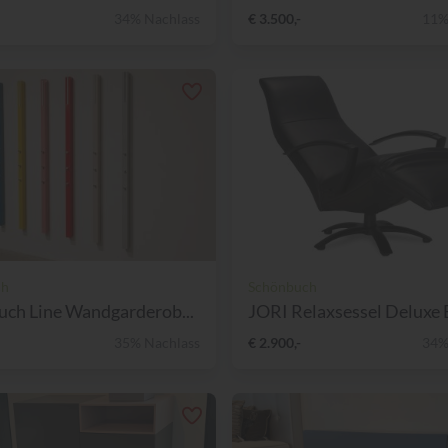
34% Nachlass
€ 3.500,-
11%
ch
Schönbuch
ch Line Wandgarderob...
JORI Relaxsessel Deluxe B
35% Nachlass
€ 2.900,-
34%