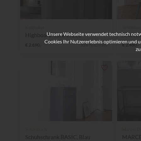
Kettnaker
Schönbu
Unsere Webseite verwendet technisch notwe
Highboard Case 10210
Sekretä
Cookies Ihr Nutzererlebnis optimieren und u
€ 2.690,-
30% Nachlass
€ 2.480,-
zu
Schönbuch
Marcel D
Schuhschrank BASIC, Blau
MARCEL