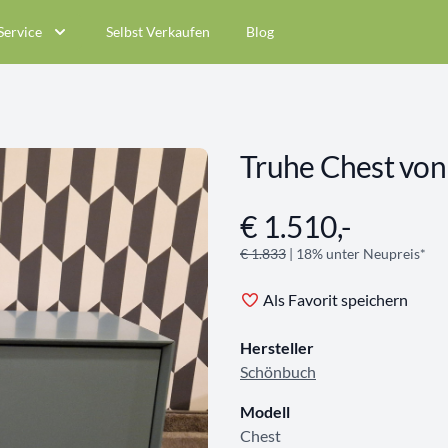
Service
Selbst Verkaufen
Blog
Truhe Chest von
€ 1.510,-
Angebotsinformationen
€ 1.833
| 18% unter Neupreis*
Als Favorit speichern
Hersteller
Schönbuch
Modell
Chest