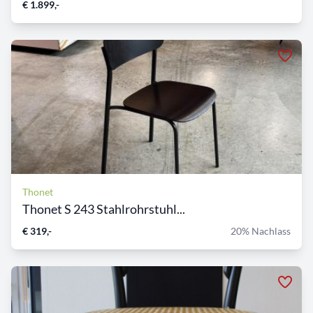
€ 1.899,-
Thonet
Thonet S 243 Stahlrohrstuhl...
€ 319,-
20% Nachlass