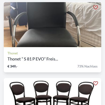
Thonet
Thonet " S 81 P EVO" Freis...
€ 349,-
73% Nachlass