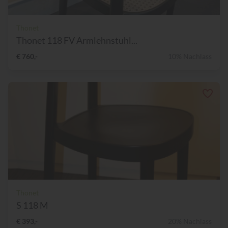
Thonet
Thonet 118 FV Armlehnstuhl...
€ 760,-
10% Nachlass
Thonet
S 118 M
€ 393,-
20% Nachlass