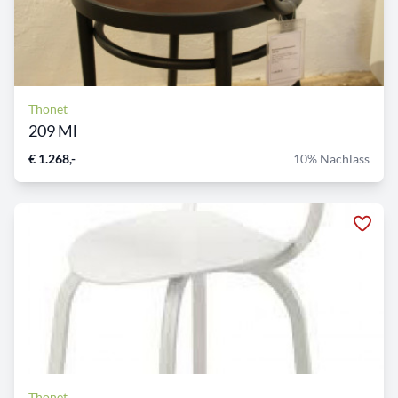
Thonet
209 Ml
€ 1.268,-
10% Nachlass
Thonet