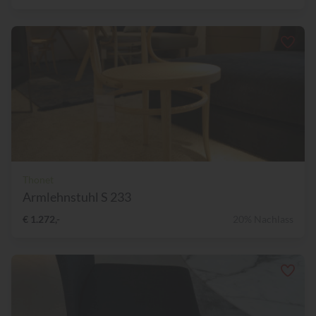
Thonet
Armlehnstuhl S 233
€ 1.272,-
20% Nachlass