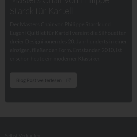
Starck für Kartell
Der Masters Chair von Philippe Starck und
Eugeni Quitllet für Kartell vereint die Silhouetten
dreier Designikonen des 20. Jahrhunderts in einer
einzigen, fließenden Form. Entstanden 2010, ist
er schon heute ein moderner Klassiker.
Blog Post weiterlesen
Footer
Selbst Verkaufen