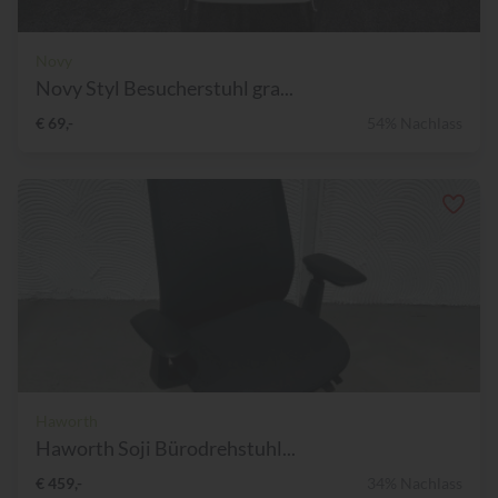
Novy
Novy Styl Besucherstuhl gra...
€ 69,-
54% Nachlass
Haworth
Haworth Soji Bürodrehstuhl...
€ 459,-
34% Nachlass