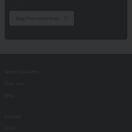
Blog Post weiterlesen
Footer
Selbst Verkaufen
Über uns
Blog
Kontakt
AGB