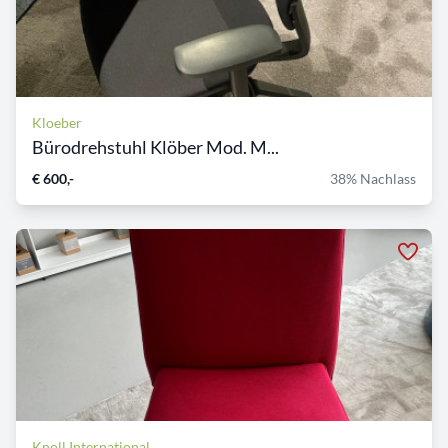
Kloeber
Bürodrehstuhl Klöber Mod. M...
€ 600,-
38% Nachlass
Knoll International