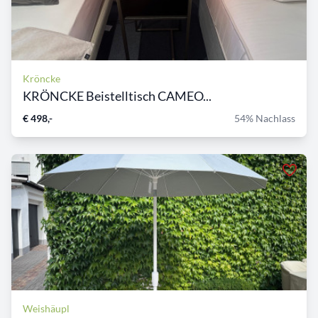
Kröncke
KRÖNCKE Beistelltisch CAMEO...
€ 498,-
54% Nachlass
Weishäupl