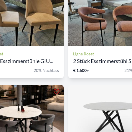
et
Ligne Roset
 Esszimmerstühle GIU...
2 Stück Esszimmerstühl SK
20% Nachlass
€ 1.600,-
21%