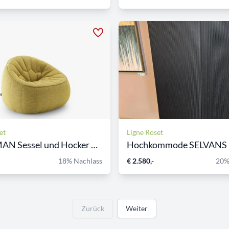
et
Ligne Roset
OTTOMAN Sessel und Hocker O...
Hochkommode SELVANS lig
18% Nachlass
€ 2.580,-
20%
Zurück
Weiter