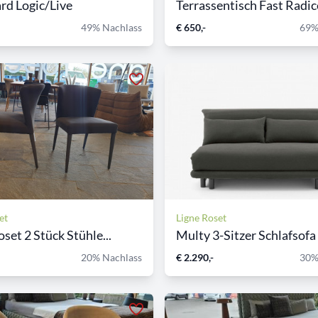
d Logic/Live
49% Nachlass
€ 650,-
69%
et
Ligne Roset
set 2 Stück Stühle...
Multy 3-Sitzer Schlafsofa 
20% Nachlass
€ 2.290,-
30%