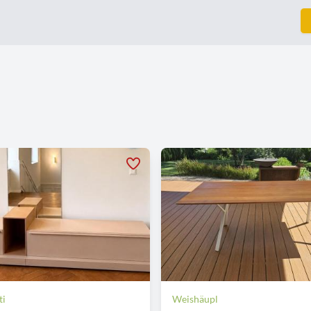
ti
Weishäupl