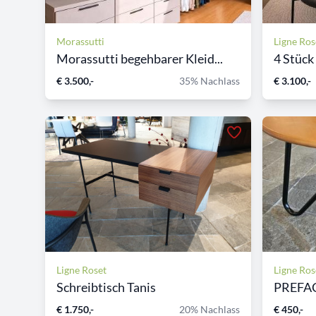
Morassutti
Ligne Ros
Morassutti begehbarer Kleid...
4 Stück
€ 3.500,-
35% Nachlass
€ 3.100,-
Ligne Roset
Ligne Ros
Schreibtisch Tanis
PREFACT
€ 1.750,-
20% Nachlass
€ 450,-