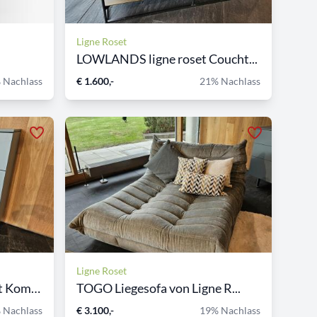
Ligne Roset
LOWLANDS ligne roset Coucht...
 Nachlass
€ 1.600,-
21% Nachlass
Ligne Roset
EVERYWHERE ligne roset Komm...
TOGO Liegesofa von Ligne R...
 Nachlass
€ 3.100,-
19% Nachlass