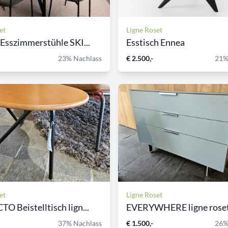
et
Ligne Roset
 Esszimmerstühle SKI...
Esstisch Ennea
23% Nachlass
€ 2.500,-
21%
et
Ligne Roset
O Beistelltisch lign...
37% Nachlass
€ 1.500,-
26%