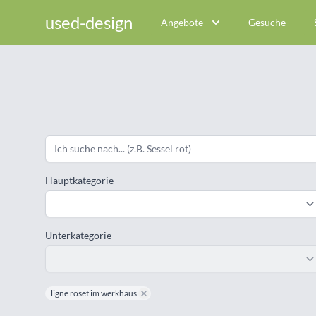
used-design
Angebote
Gesuche
Hauptkategorie
Unterkategorie
ligne roset im werkhaus
remove ligne roset im werkhaus