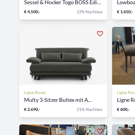
Sessel & Hocker Togo BOSS Edition
Lowboar
€ 4.500,-
12% Nachlass
€ 1.650,-
Ligne Roset
Ligne Ros
Multy 3-Sitzer Bultex mit A...
Ligne Ro
€ 2.690,-
31% Nachlass
€ 600,-