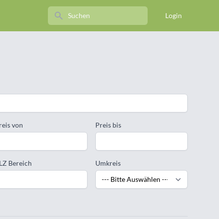
Search
Login
reis von
Preis bis
LZ Bereich
Umkreis