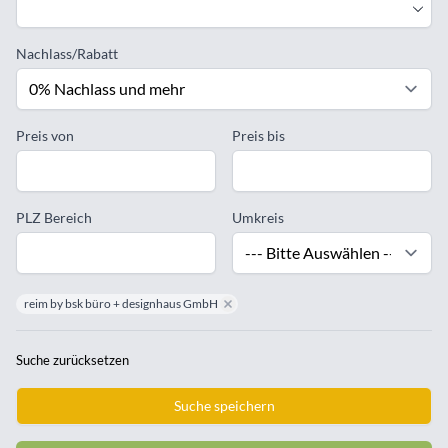
Nachlass/Rabatt
Preis von
Preis bis
PLZ Bereich
Umkreis
reim by bsk büro + designhaus GmbH
remove reim by bsk büro + designhaus G
Suche zurücksetzen
Suche speichern