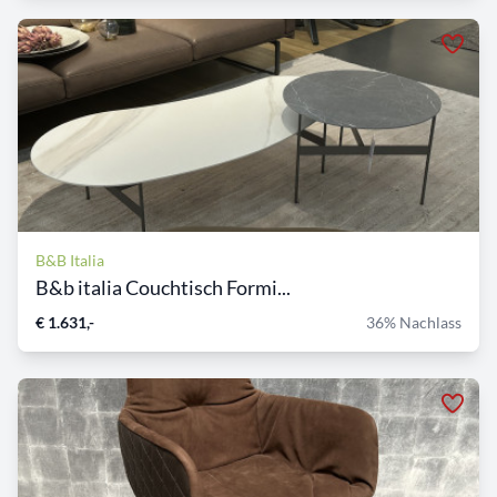
B&B Italia
B&b italia Couchtisch Formi...
€ 1.631,-
36% Nachlass