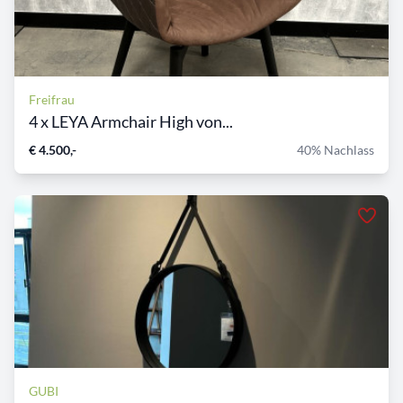
Freifrau
4 x LEYA Armchair High von...
€ 4.500,-
40% Nachlass
GUBI