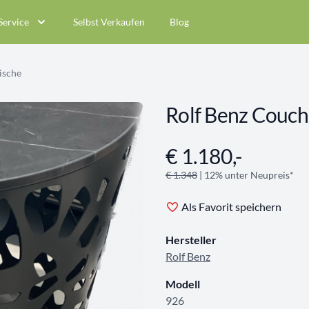
Service
Selbst Verkaufen
Blog
ische
Rolf Benz Couch-
€ 1.180,-
Angebotsinformationen
€ 1.348
| 12% unter Neupreis*
Als Favorit speichern
Hersteller
Rolf Benz
Modell
926