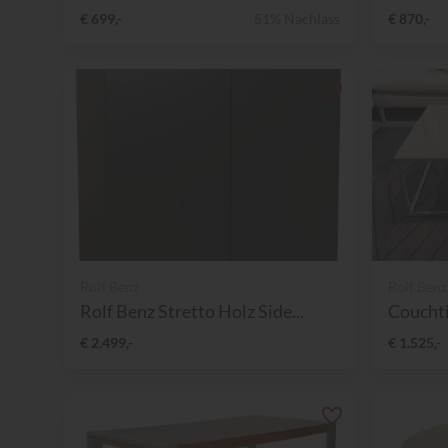
€ 699,-
51% Nachlass
€ 870,-
Rolf Benz
Rolf Benz
Rolf Benz Stretto Holz Side...
Couchti
€ 2.499,-
€ 1.525,-