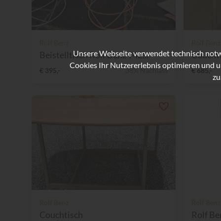
Rolf Benz
Rolf Benz
Unsere Webseite verwendet technisch notwe
Beistelltisch Rolf Benz 942...
Couchti
Cookies Ihr Nutzererlebnis optimieren und u
€ 395,-
38% Nachlass
€ 685,-
zu
Rolf Benz
Rolf Benz
Couchtisch
Rolf Be