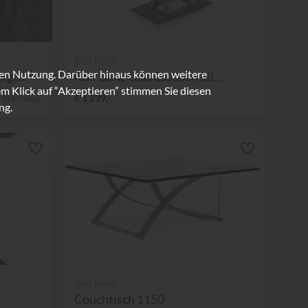
Rolf Benz
ren Nutzung. Darüber hinaus können weitere
gl...
Rolf Benz Glas Esstisch Sil...
m Klick auf “Akzeptieren” stimmen Sie diesen
 Nachlass
€ 1.239,-
ng.
Rolf Benz
Couchtisch 1150