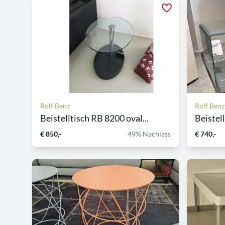
Rolf Benz
Rolf Benz
Beistelltisch RB 8200 oval...
Beistel
€ 850,-
49% Nachlass
€ 740,-