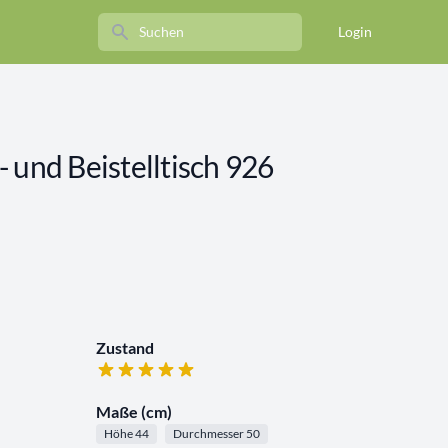
Search
Login
 und Beistelltisch 926
Zustand
Maße (cm)
Höhe 44
Durchmesser 50