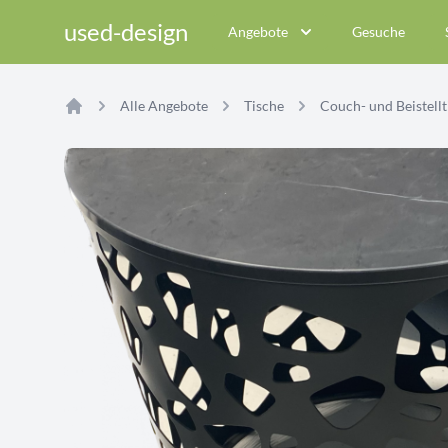
used-design
Angebote
Gesuche
Alle Angebote
Tische
Couch- und Beistellt
Home