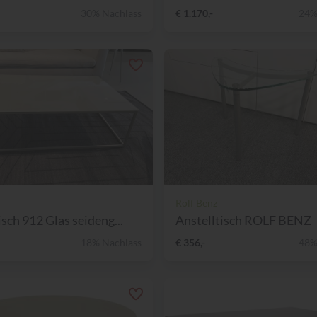
30% Nachlass
€ 1.170,-
24%
Rolf Benz
sch 912 Glas seideng...
Anstelltisch ROLF BENZ
18% Nachlass
€ 356,-
48%