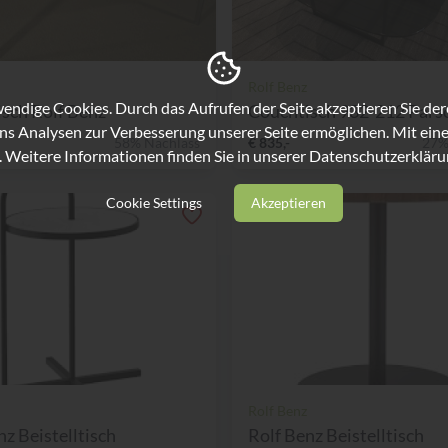
Rolf Benz
ndige Cookies. Durch das Aufrufen der Seite akzeptieren Sie de
sch Rolf Benz
Couchtisch 932-212 Parsol
ns Analysen zur Verbesserung unserer Seite ermöglichen. Mit eine
58% Nachlass
€ 835,-
27%
. Weitere Informationen finden Sie in unserer
Datenschutzerkläru
Cookie Settings
Akzeptieren
Rolf Benz
nz Beistelltisch
Rolf Benz Beistelltisch