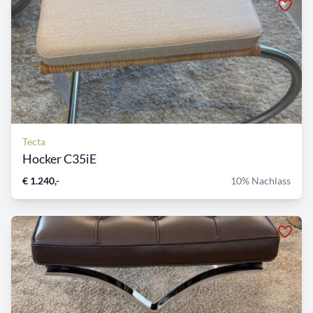
Tecta
Hocker C35iE
€ 1.240,-
10% Nachlass