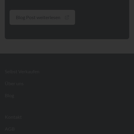
Blog Post weiterlesen
Footer
Selbst Verkaufen
Über uns
Blog
Kontakt
AGB