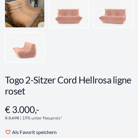
Togo 2-Sitzer Cord Hellrosa ligne
roset
€ 3.000,-
Angebotsinformationen
€ 3.698
| 19% unter Neupreis*
Als Favorit speichern