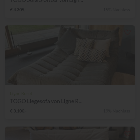
€ 4.305,-
15% Nachlass
Ligne Roset
TOGO Liegesofa von Ligne R...
€ 3.100,-
19% Nachlass