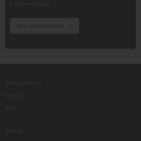
Designliebhaber.
Blog Post weiterlesen
Footer
Selbst Verkaufen
Über uns
Blog
Kontakt