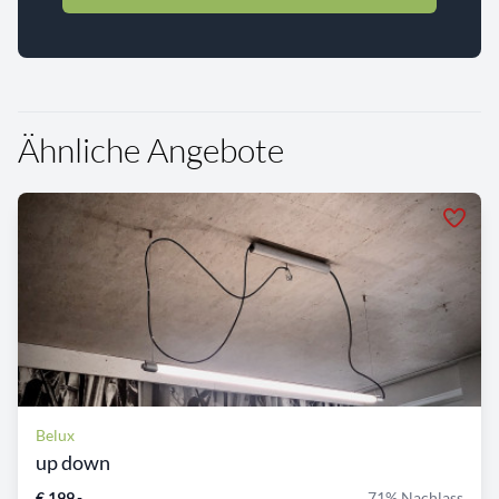
Ähnliche Angebote
Belux
up down
€ 199,-
71% Nachlass