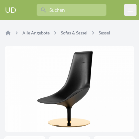
Search
UD
Ope
Alle Angebote
Sofas & Sessel
Sessel
Home