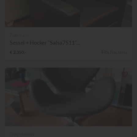
Puhlmann
Sessel + Hocker "Salsa7511"...
€ 2.350,-
44% Nachlass
Fritz Hansen