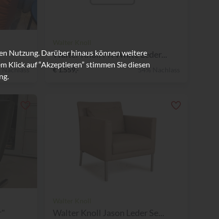
Walter Knoll
ren Nutzung. Darüber hinaus können weitere
Walter Knoll FK White Leder...
m Klick auf “Akzeptieren” stimmen Sie diesen
 Nachlass
€ 1.559,-
54% Nachlass
ng.
Walter Knoll
r"
Walter Knoll Jason Leder Se...