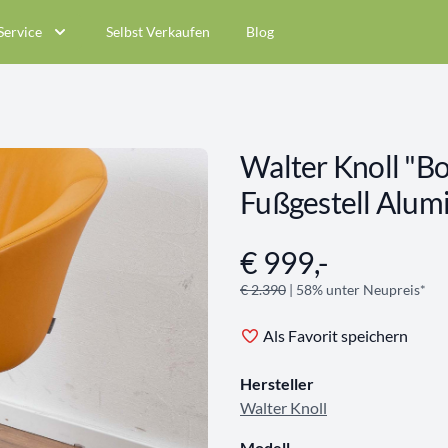
Service
Selbst Verkaufen
Blog
Walter Knoll "Bo
Fußgestell Alum
€ 999,-
Angebotsinformationen
€ 2.390
| 58% unter Neupreis*
Als Favorit speichern
Hersteller
Walter Knoll
Modell