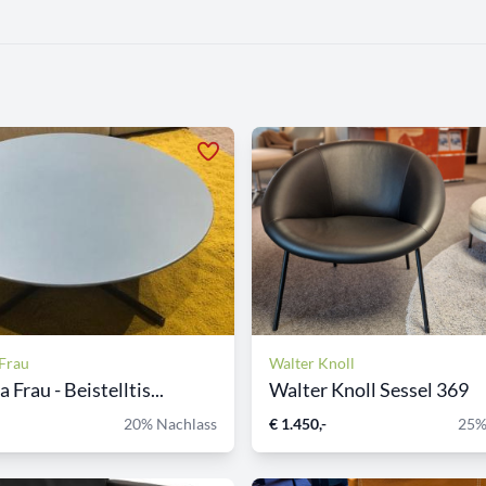
 Frau
Walter Knoll
 Frau - Beistelltis...
Walter Knoll Sessel 369
20% Nachlass
€ 1.450,-
25%