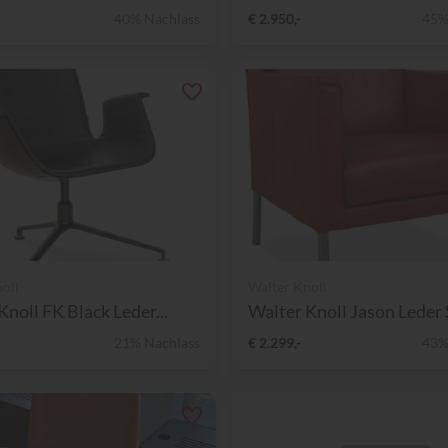
40% Nachlass
€ 2.950,-
45%
oll
Walter Knoll
Knoll FK Black Leder...
Walter Knoll Jason Leder S
21% Nachlass
€ 2.299,-
43%