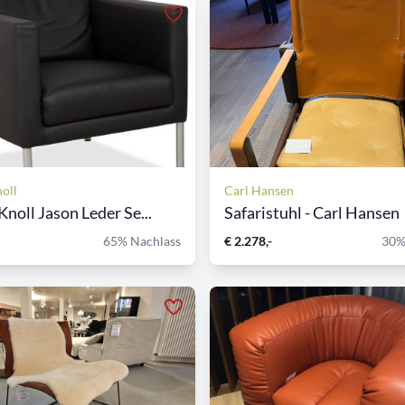
oll
Carl Hansen
Knoll Jason Leder Se...
Safaristuhl - Carl Hansen
65% Nachlass
€ 2.278,-
30%