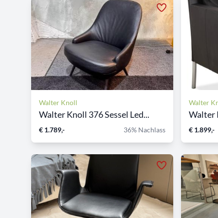
Walter Knoll
Walter Kn
Walter Knoll 376 Sessel Led...
Walter 
€ 1.789,-
36% Nachlass
€ 1.899,-