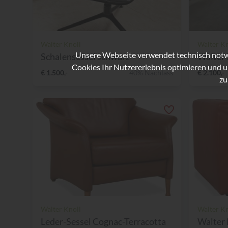
Walter Knoll
Walter Kn
Unsere Webseite verwendet technisch notwe
Schalensessel schwarz
Walter 
Cookies Ihr Nutzererlebnis optimieren und u
€ 1.500,-
40% Nachlass
€ 2.100,-
zu
Walter Knoll
Walter Kn
Leder-Sessel Cognac-Terracotta
Walter 