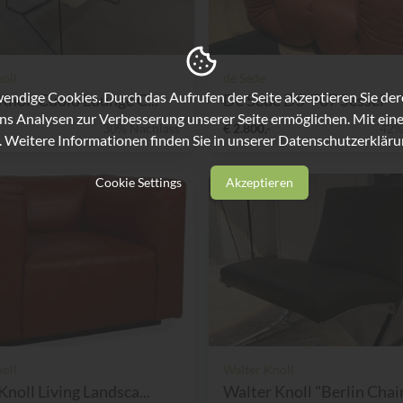
oll
de Sede
ndige Cookies. Durch das Aufrufen der Seite akzeptieren Sie de
Knoll Cuoio Lounge C...
De Sede DS-707 Sessel
ns Analysen zur Verbesserung unserer Seite ermöglichen. Mit eine
30% Nachlass
€ 2.800,-
42%
. Weitere Informationen finden Sie in unserer
Datenschutzerkläru
Cookie Settings
Akzeptieren
oll
Walter Knoll
Knoll Living Landsca...
Walter Knoll "Berlin Chai