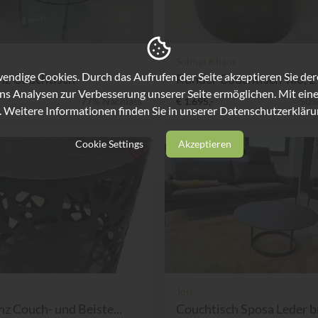
Solmet Khaos
ndige Cookies. Durch das Aufrufen der Seite akzeptieren Sie de
nz Couchtisch
Runder Couchtisch Tao, 2-
ns Analysen zur Verbesserung unserer Seite ermöglichen. Mit eine
77% Nachlass
€ 1.695,-
50%
. Weitere Informationen finden Sie in unserer
Datenschutzerkläru
Cookie Settings
Akzeptieren
Jori
nz Couch- und Beiste...
Couchtisch Sposa Leder br