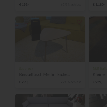
€ 199,-
62% Nachlass
€ 1.180,-
Sudbrock
B&B Itali
Beistelltisch Mellini Eiche...
Kleiner
€ 290,-
27% Nachlass
€ 929,-