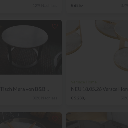
12% Nachlass
€ 685,-
37%
a
Versace Home
 Tisch Mera von B&B...
NEU 18.05.26 Versce Hom
30% Nachlass
€ 5.230,-
50%