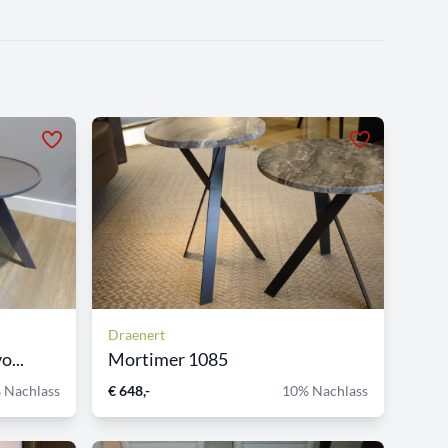
Draenert
o...
Mortimer 1085
 Nachlass
€ 648,-
10% Nachlass