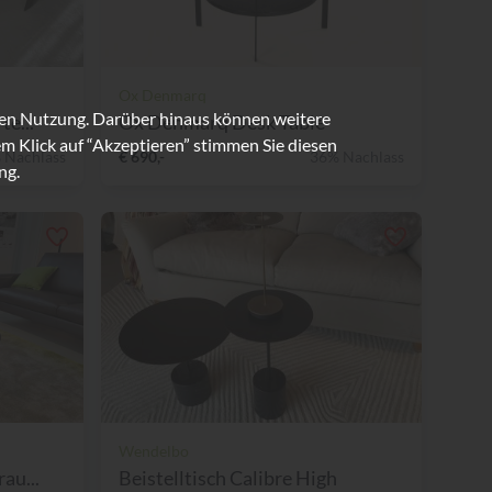
Ox Denmarq
ren Nutzung. Darüber hinaus können weitere
te...
Ox Denmarq Desk Table
m Klick auf “Akzeptieren” stimmen Sie diesen
 Nachlass
€ 690,-
36% Nachlass
ng.
Wendelbo
au...
Beistelltisch Calibre High