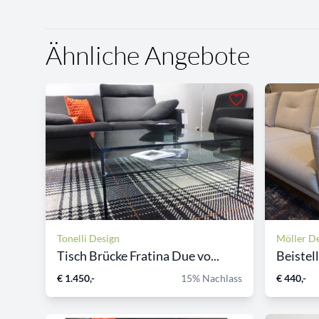
Ähnliche Angebote
Tonelli Design
Möller D
Tisch Brücke Fratina Due vo...
Beistell
€ 1.450,-
15% Nachlass
€ 440,-