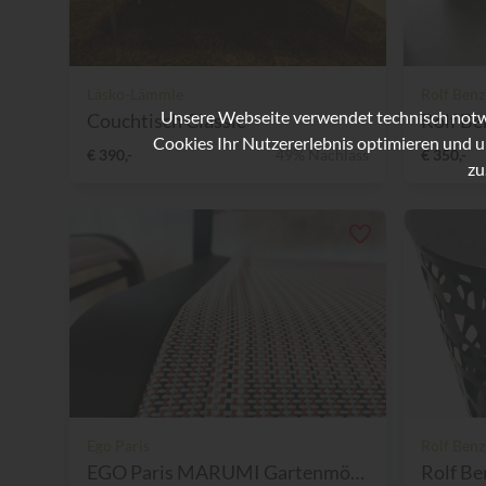
Läsko-Lämmle
Rolf Benz
Unsere Webseite verwendet technisch notwe
Couchtisch Classic
Rolf Be
Cookies Ihr Nutzererlebnis optimieren und u
€ 390,-
49% Nachlass
€ 350,-
zu
Ego Paris
Rolf Benz
EGO Paris MARUMI Gartenmöbe...
Rolf Be