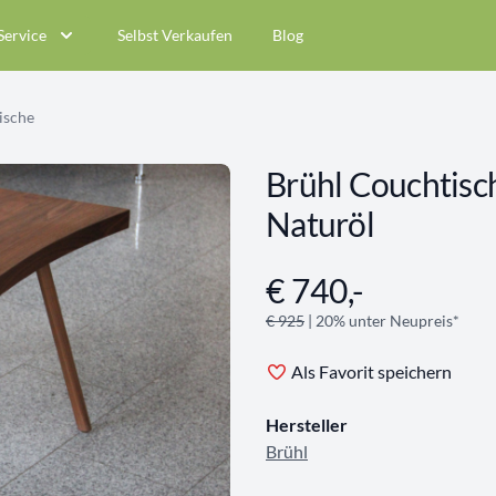
Service
Selbst Verkaufen
Blog
ische
Brühl Couchtis
Naturöl
€ 740,-
Angebotsinformationen
€ 925
| 20% unter Neupreis*
Als Favorit speichern
Hersteller
Brühl