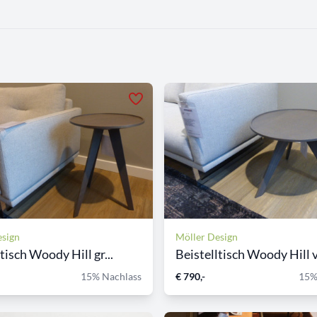
esign
Möller Design
tisch Woody Hill gr...
Beistelltisch Woody Hill v
15% Nachlass
€ 790,-
15%