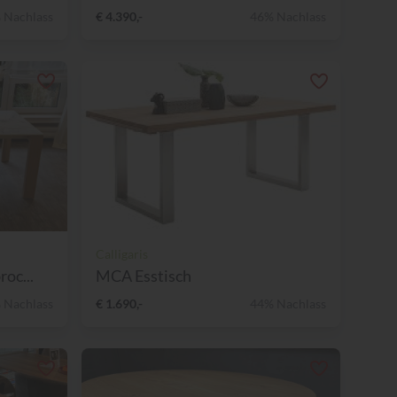
 Nachlass
€ 4.390,-
46% Nachlass
Calligaris
oc...
MCA Esstisch
 Nachlass
€ 1.690,-
44% Nachlass