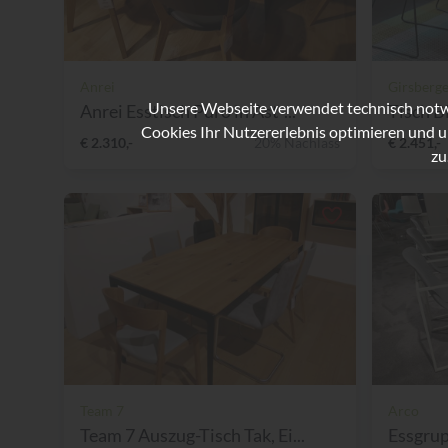
Anrei
Girsberg
Unsere Webseite verwendet technisch notwe
Anrei Esstisch Puro in Ast-...
Tisch 
Cookies Ihr Nutzererlebnis optimieren und u
€ 2.310,-
20% Nachlass
€ 2.451,-
zu
Team 7
Arco
Team 7 Auszug-Tisch Tak, Ei...
Essgrup