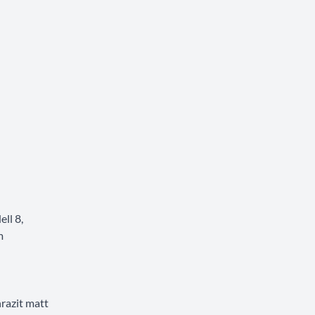
ll 8,
m
razit matt