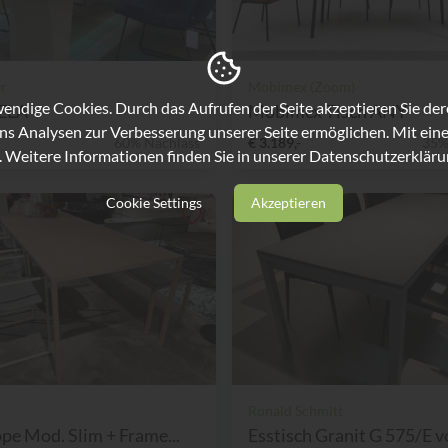
er
Mobimex (Zoom)
ndige Cookies. Durch das Aufrufen der Seite akzeptieren Sie de
BELA
Mobimex Tisch ANY
ns Analysen zur Verbesserung unserer Seite ermöglichen. Mit eine
60% Nachlass
€ 3.189,-
35%
. Weitere Informationen finden Sie in unserer
Datenschutzerkläru
Cookie Settings
Akzeptieren
Ronald Schmitt
pe Mod. Slim + Frame...
Esstisch Granit G 575/E vo