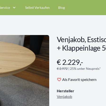
Service
Selbst Verkaufen
Blog
Venjakob, Essti
+ Klappeinlage 
€ 2.229,-
Angebotsinformationen
€ 2.972
| 25% unter Neupreis*
Als Favorit speichern
Hersteller
Venjakob