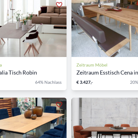
a
Zeitraum Möbel
lia Tisch Robin
Zeitraum Esstisch Cena in 
64% Nachlass
€ 3.427,-
20%