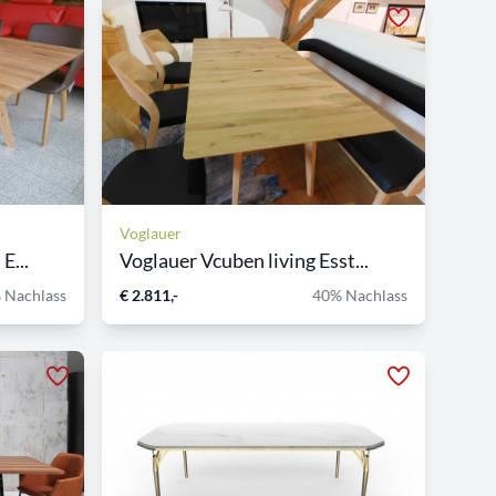
Voglauer
E...
Voglauer Vcuben living Esst...
 Nachlass
€ 2.811,-
40% Nachlass