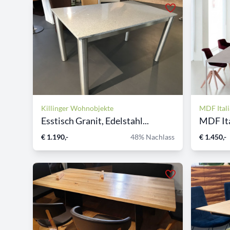
Killinger Wohnobjekte
MDF Itali
Esstisch Granit, Edelstahl...
MDF Ita
€ 1.190,-
48% Nachlass
€ 1.450,-