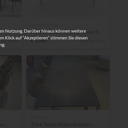
Versace Home
ren Nutzung. Darüber hinaus können weitere
NEU 18.05.26 Versace Home R...
m Klick auf “Akzeptieren” stimmen Sie diesen
 Nachlass
€ 12.000,-
61% Nachlass
ng.
MDF Italia
n...
Tisch Tense Material Intars...