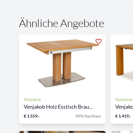
Ähnliche Angebote
Venjakob
Venjakob
Venjakob Holz Esstisch Brau...
Venjako
€ 1.559,-
49% Nachlass
€ 1.419,-