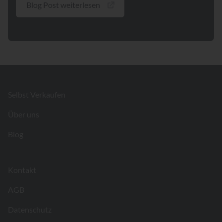
Blog Post weiterlesen
Footer
Selbst Verkaufen
Über uns
Blog
Kontakt
AGB
Datenschutz