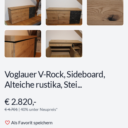
Voglauer V-Rock, Sideboard,
Alteiche rustika, Stei...
€ 2.820,-
Angebotsinformationen
€ 4.701
| 40% unter Neupreis*
Als Favorit speichern