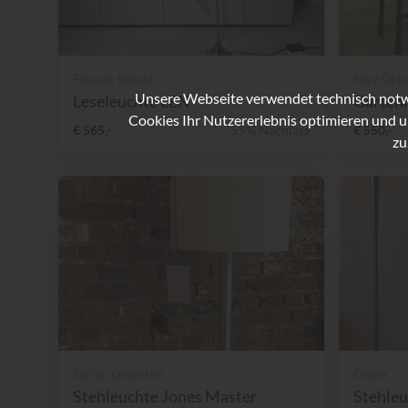
Florian Schulz
May Obje
Unsere Webseite verwendet technisch notwe
Leseleuchte LEN
Garten
Cookies Ihr Nutzererlebnis optimieren und u
€ 565,-
59% Nachlass
€ 550,-
zu
Serien Leuchten
Oluce
Stehleuchte Jones Master
Stehleu