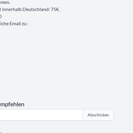
hmen.
 innerhalb Deutschland: 75€.
0
che Email zu :
empfehlen
Abschicken