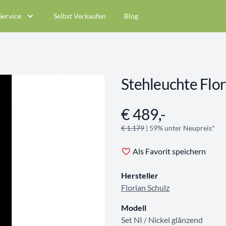
Service
Selbst Verkaufen
Blog
Stehleuchte Flor
€ 489,-
Angebotsinformationen
€ 1.179
| 59% unter Neupreis*
Als Favorit speichern
Hersteller
Florian Schulz
Modell
Set NI / Nickel glãnzend