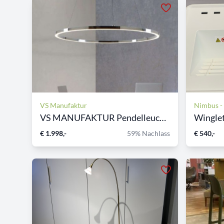
VS Manufaktur
Nimbus -
VS MANUFAKTUR Pendelleuchte...
Winglet
€ 1.998,-
59% Nachlass
€ 540,-