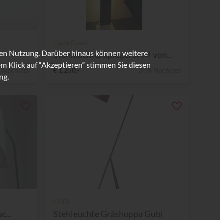
Ligne Roset
ren Nutzung. Darüber hinaus können weitere
Stehleuchte/Spiegel SAM von...
m Klick auf “Akzeptieren” stimmen Sie diesen
 Nachlass
€ 1.250,-
34% Nachlass
ng.
GUBI
c...
Stehleuchte Gräshoppa Gubi