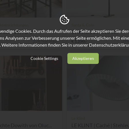
kteinrichtungen
Santa & Cole
ndige Cookies. Durch das Aufrufen der Seite akzeptieren Sie de
möbel Set Faro
Stehleuchte MOARE
ns Analysen zur Verbesserung unserer Seite ermöglichen. Mit eine
25% Nachlass
€ 1.250,-
39%
. Weitere Informationen finden Sie in unserer
Datenschutzerkläru
Cookie Settings
Akzeptieren
Le Klint
chte Dowith von Oluc...
LE KLINT | Caché | Stehleu