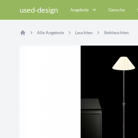
used-design
Angebote
Gesuche
Alle Angebote
Leuchten
Stehleuchten
Home