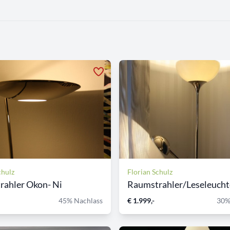
chulz
Florian Schulz
rahler Okon- Ni
Raumstrahler/Leseleuchte
45% Nachlass
€ 1.999,-
30%